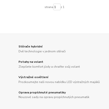
strana
z 1
Stěrače hybridní
Dvě technologie v jednom stěrači
Potahy na volant
Zlepšete komfort jízdy a chraňte svůj volant
Výstražné osvětlení
Prozkoumejte naši novou nabídku LED výstražných majáků
Oprava propíchnuté pneumatiky
Nouzové sady na opravu propíchnutých pneumatik