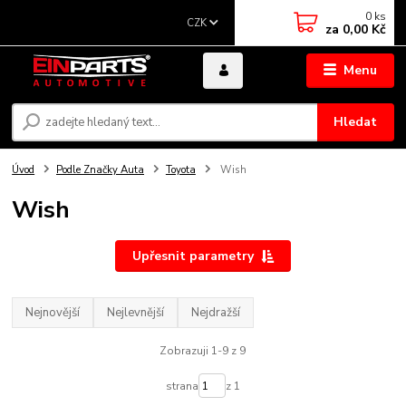
0
ks
CZK
za
0,00 Kč
Menu
Hledat
Úvod
Podle Značky Auta
Toyota
Wish
Wish
Upřesnit parametry
Nejnovější
Nejlevnější
Nejdražší
Zobrazuji 1-9 z 9
strana
z 1