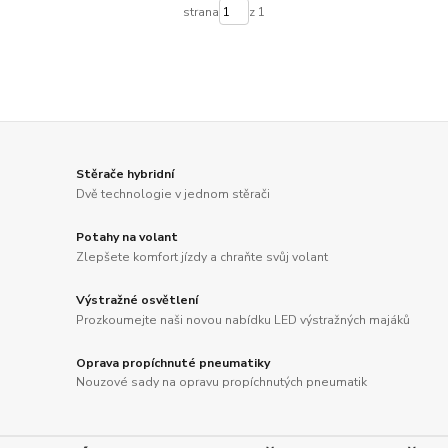
strana
z 1
Stěrače hybridní
Dvě technologie v jednom stěrači
Potahy na volant
Zlepšete komfort jízdy a chraňte svůj volant
Výstražné osvětlení
Prozkoumejte naši novou nabídku LED výstražných majáků
Oprava propíchnuté pneumatiky
Nouzové sady na opravu propíchnutých pneumatik