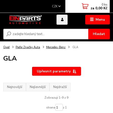
0
ks
CZK
za
0,00 Kč
Menu
Hledat
Úvod
Podle Značky Auta
Mercedes-Benz
GLA
GLA
Upřesnit parametry
Nejnovější
Nejlevnější
Nejdražší
Zobrazuji 1-9 z 9
strana
z 1