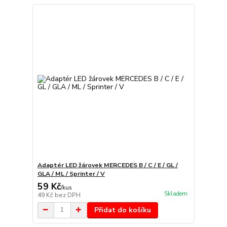
Adaptér LED žárovek MERCEDES B / C / E / GL /
GLA / ML / Sprinter / V
59 Kč
/
kus
Skladem
49 Kč
bez DPH
Přidat do košíku