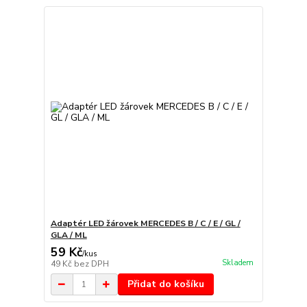
Adaptér LED žárovek MERCEDES B / C / E / GL /
GLA / ML
59 Kč
/
kus
Skladem
49 Kč
bez DPH
Přidat do košíku