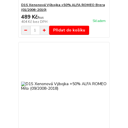
D1S Xenonová Výbojka +50% ALFA ROMEO Brera
(01/2006-2010)
489 Kč
/
kus
Skladem
404 Kč
bez DPH
Přidat do košíku