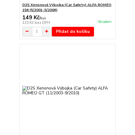
D2S Xenonová Výbojka (Car Safety) ALFA ROMEO
156 (5/2001-5/2006)
149 Kč
/
kus
Skladem
123 Kč
bez DPH
Přidat do košíku