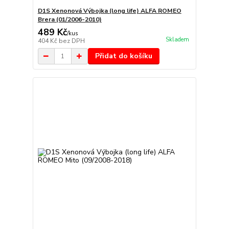
D1S Xenonová Výbojka (long life) ALFA ROMEO
Brera (01/2006-2010)
489 Kč
/
kus
Skladem
404 Kč
bez DPH
Přidat do košíku