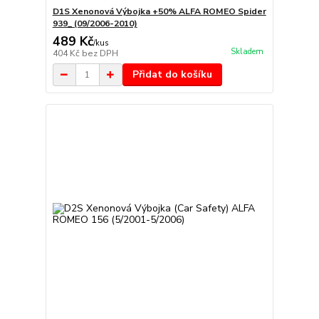
D1S Xenonová Výbojka +50% ALFA ROMEO Spider
939_ (09/2006-2010)
489 Kč
/
kus
Skladem
404 Kč
bez DPH
Přidat do košíku