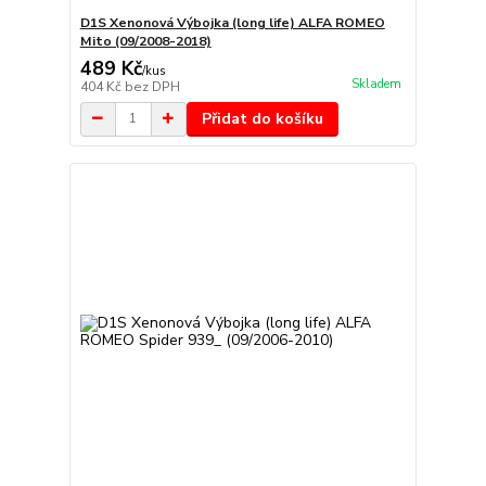
D1S Xenonová Výbojka (long life) ALFA ROMEO
Mito (09/2008-2018)
489 Kč
/
kus
Skladem
404 Kč
bez DPH
Přidat do košíku