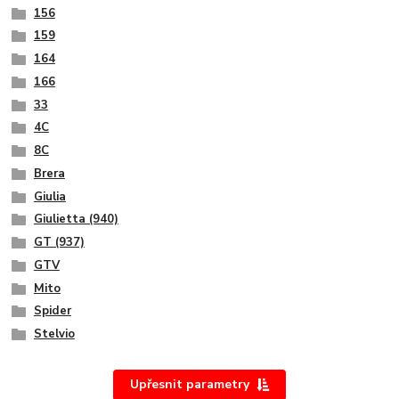
156
159
164
166
33
4C
8C
Brera
Giulia
Giulietta (940)
GT (937)
GTV
Mito
Spider
Stelvio
Upřesnit parametry