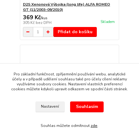
D2S Xenonová Výbojka (long life) ALFA ROMEO
GT (11/2003-09/2010)
369 Kč
/
kus
Skladem
305 Kč
bez DPH
Přidat do košíku
Pro základní funkčnost, zpříjemnění používání webu, analytické
účely a v případě udělení souhlasu také pro účely cílení reklamy
využíváme soubory cookies. Nastavení vlastních preferencí
cookies můžete kdykoli upravit odkazem ve spodní části stránek.
Souhlasím
Nastavení
Souhlas můžete odmítnout
zde
.