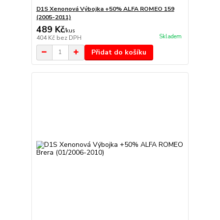
D1S Xenonová Výbojka +50% ALFA ROMEO 159
(2005-2011)
489 Kč
/
kus
Skladem
404 Kč
bez DPH
Přidat do košíku