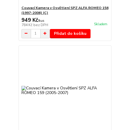
Couvací Kamera v Osvětlení SPZ ALFA ROMEO 156
(1997-2006) (C)
949 Kč
/
kus
Skladem
784 Kč
bez DPH
Přidat do košíku