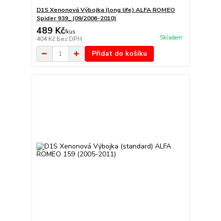
D1S Xenonová Výbojka (long life) ALFA ROMEO
Spider 939_ (09/2006-2010)
489 Kč
/
kus
Skladem
404 Kč
bez DPH
Přidat do košíku