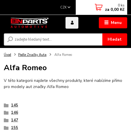
0
ks
CZK
za
0,00 Kč
Menu
Hledat
Úvod
Podle Značky Auta
Alfa Romeo
Alfa Romeo
V této kategorii najdete všechny produkty, které nabízíme přímo
pro modely aut značky Alfa Romeo
145
146
147
155