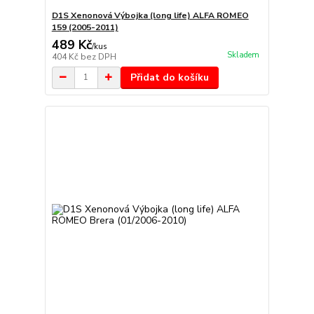
D1S Xenonová Výbojka (long life) ALFA ROMEO
159 (2005-2011)
489 Kč
/
kus
Skladem
404 Kč
bez DPH
Přidat do košíku