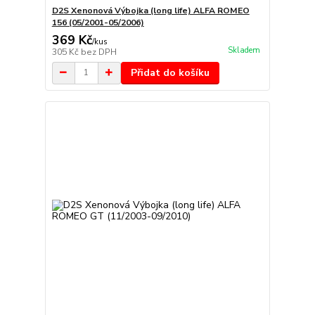
D2S Xenonová Výbojka (long life) ALFA ROMEO
156 (05/2001-05/2006)
369 Kč
/
kus
Skladem
305 Kč
bez DPH
Přidat do košíku