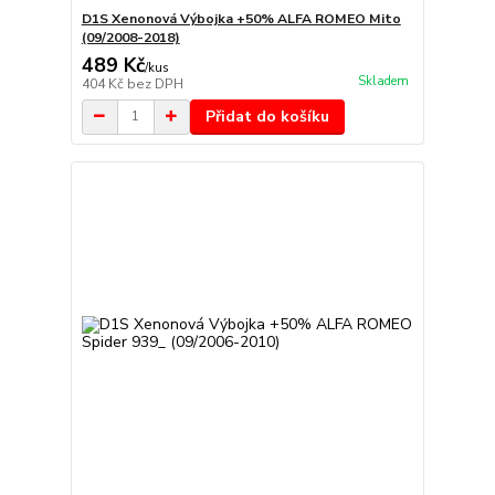
D1S Xenonová Výbojka +50% ALFA ROMEO Mito
(09/2008-2018)
489 Kč
/
kus
Skladem
404 Kč
bez DPH
Přidat do košíku