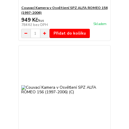
Couvací Kamera v Osvětlení SPZ ALFA ROMEO 156
(1997-2006)
949 Kč
/
kus
Skladem
784 Kč
bez DPH
Přidat do košíku