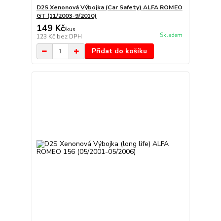
D2S Xenonová Výbojka (Car Safety) ALFA ROMEO
GT (11/2003-9/2010)
149 Kč
/
kus
Skladem
123 Kč
bez DPH
Přidat do košíku