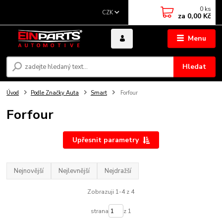
0
ks
CZK
za
0,00 Kč
Menu
Hledat
Úvod
Podle Značky Auta
Smart
Forfour
Forfour
Upřesnit parametry
Nejnovější
Nejlevnější
Nejdražší
Zobrazuji 1-4 z 4
strana
z 1