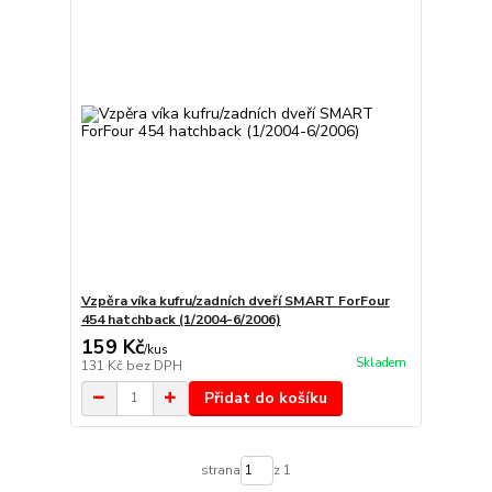
Vzpěra víka kufru/zadních dveří SMART ForFour
454 hatchback (1/2004-6/2006)
159 Kč
/
kus
Skladem
131 Kč
bez DPH
Přidat do košíku
strana
z 1