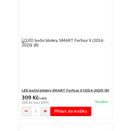
LED boční blinkry SMART Forfour II (2014-2020) (B)
309 Kč
/
sada
Skladem
255 Kč
bez DPH
Přidat do košíku