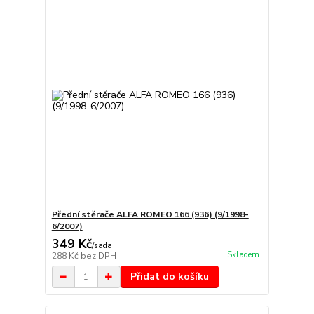
Přední stěrače ALFA ROMEO 166 (936) (9/1998-
6/2007)
349 Kč
/
sada
Skladem
288 Kč
bez DPH
Přidat do košíku