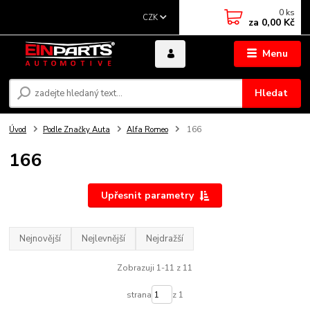
0
ks
CZK
za
0,00 Kč
Menu
Hledat
Úvod
Podle Značky Auta
Alfa Romeo
166
166
Upřesnit parametry
Nejnovější
Nejlevnější
Nejdražší
Zobrazuji 1-11 z 11
strana
z 1