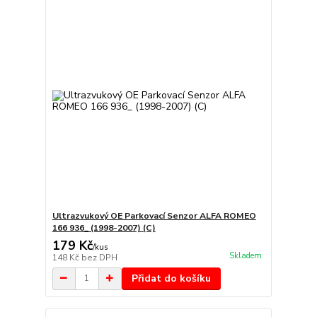
Ultrazvukový OE Parkovací Senzor ALFA ROMEO
166 936_ (1998-2007) (C)
179 Kč
/
kus
Skladem
148 Kč
bez DPH
Přidat do košíku