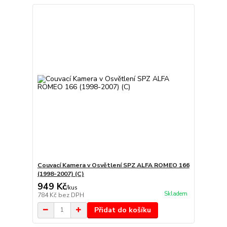
Couvací Kamera v Osvětlení SPZ ALFA ROMEO 166
(1998-2007) (C)
949 Kč
/
kus
Skladem
784 Kč
bez DPH
Přidat do košíku