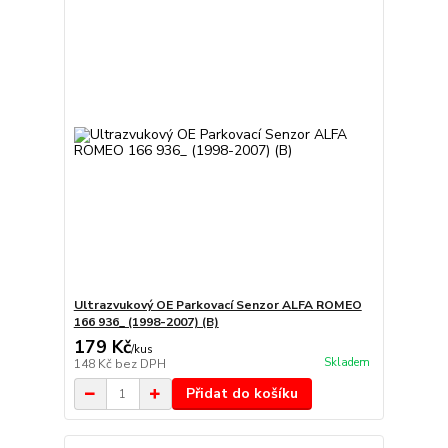
Ultrazvukový OE Parkovací Senzor ALFA ROMEO
166 936_ (1998-2007) (B)
179 Kč
/
kus
Skladem
148 Kč
bez DPH
Přidat do košíku