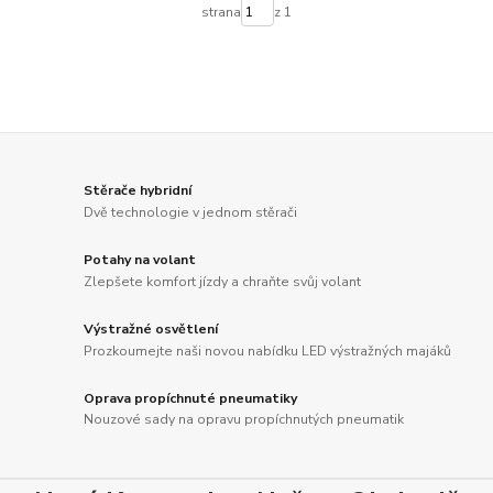
strana
z 1
Stěrače hybridní
Dvě technologie v jednom stěrači
Potahy na volant
Zlepšete komfort jízdy a chraňte svůj volant
Výstražné osvětlení
Prozkoumejte naši novou nabídku LED výstražných majáků
Oprava propíchnuté pneumatiky
Nouzové sady na opravu propíchnutých pneumatik