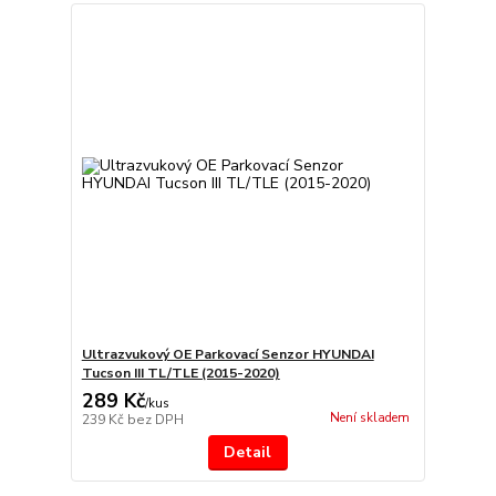
Ultrazvukový OE Parkovací Senzor HYUNDAI
Tucson III TL/TLE (2015-2020)
289 Kč
/
kus
Není skladem
239 Kč
bez DPH
Detail