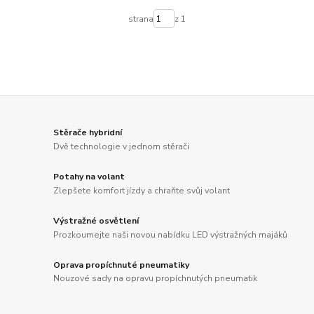
strana
z 1
Stěrače hybridní
Dvě technologie v jednom stěrači
Potahy na volant
Zlepšete komfort jízdy a chraňte svůj volant
Výstražné osvětlení
Prozkoumejte naši novou nabídku LED výstražných majáků
Oprava propíchnuté pneumatiky
Nouzové sady na opravu propíchnutých pneumatik