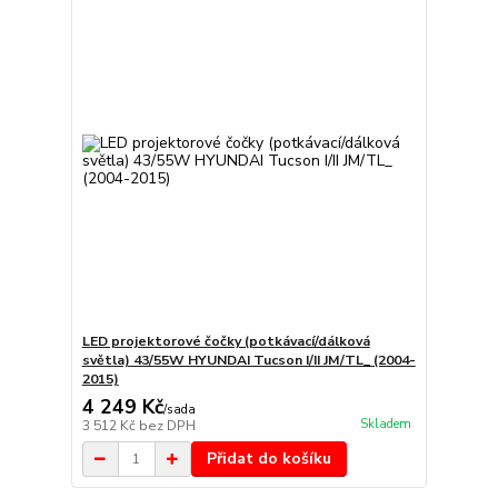
LED projektorové čočky (potkávací/dálková
světla) 43/55W HYUNDAI Tucson I/II JM/TL_ (2004-
2015)
4 249 Kč
/
sada
Skladem
3 512 Kč
bez DPH
Přidat do košíku