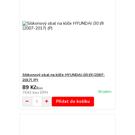
Silikonový obal na klíče HYUNDAI i30 I/II (2007-
2017) (P)
89 Kč
/
kus
Skladem
74 Kč
bez DPH
Přidat do košíku