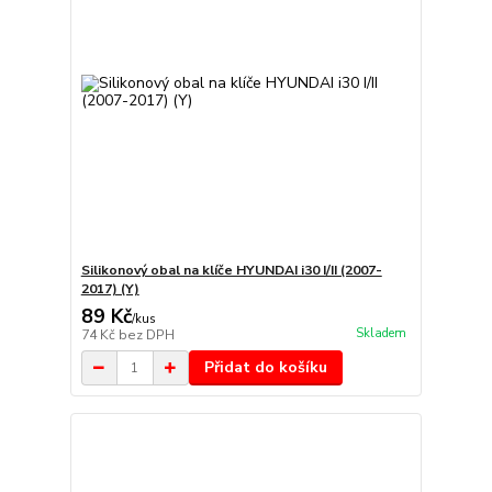
Silikonový obal na klíče HYUNDAI i30 I/II (2007-
2017) (Y)
89 Kč
/
kus
Skladem
74 Kč
bez DPH
Přidat do košíku