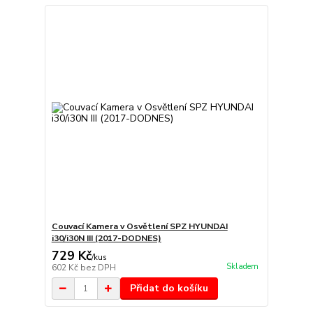
Couvací Kamera v Osvětlení SPZ HYUNDAI
i30/i30N III (2017-DODNES)
729 Kč
/
kus
Skladem
602 Kč
bez DPH
Přidat do košíku