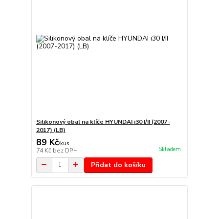
Silikonový obal na klíče HYUNDAI i30 I/II (2007-
2017) (LB)
89 Kč
/
kus
Skladem
74 Kč
bez DPH
Přidat do košíku