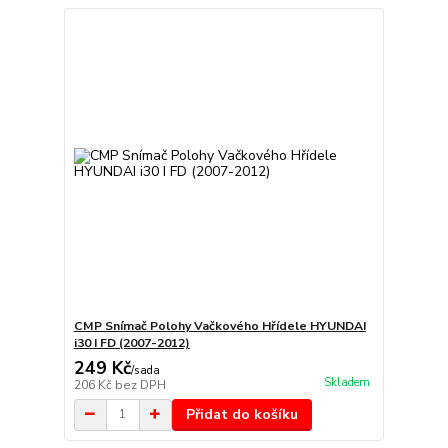
CMP Snímač Polohy Vačkového Hřídele HYUNDAI
i30 I FD (2007-2012)
249 Kč
/
sada
Skladem
206 Kč
bez DPH
Přidat do košíku