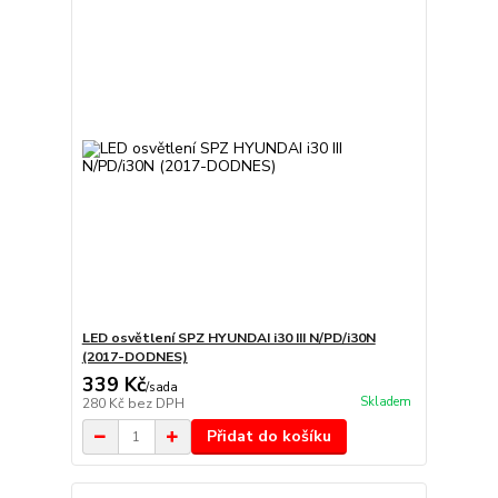
LED osvětlení SPZ HYUNDAI i30 III N/PD/i30N
(2017-DODNES)
339 Kč
/
sada
Skladem
280 Kč
bez DPH
Přidat do košíku