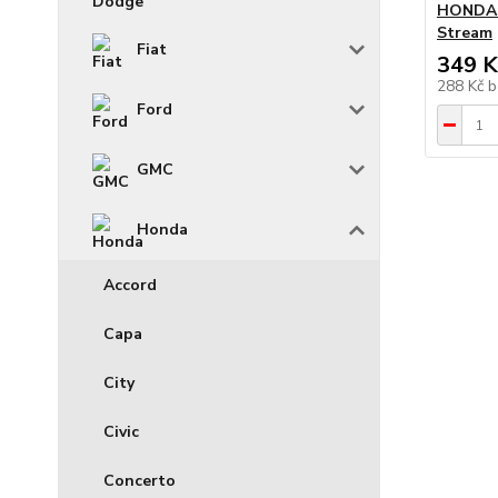
HONDA A
Stream
Fiat
349 K
288 Kč
b
Ford
GMC
Honda
Accord
Capa
City
Civic
Concerto