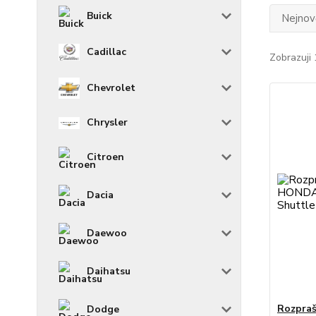
Buick
Nejnově
Cadillac
Zobrazuji 
Chevrolet
Chrysler
Citroen
Dacia
Daewoo
Daihatsu
Rozpraš
Dodge