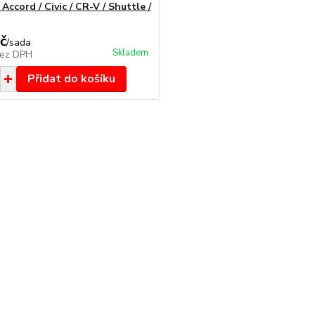
ccord / Civic / CR-V / Shuttle /
č
/
sada
Skladem
ez DPH
Přidat do košíku