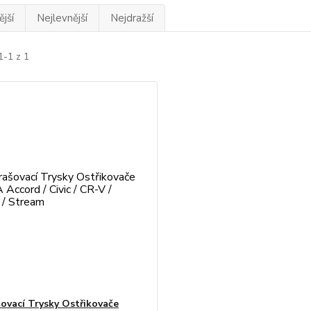
jší
Nejlevnější
Nejdražší
1-1 z 1
ovací Trysky Ostřikovače