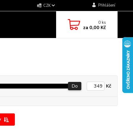
Přihlášení
CZK
0
ks
za
0,00 Kč
Do
Kč
y