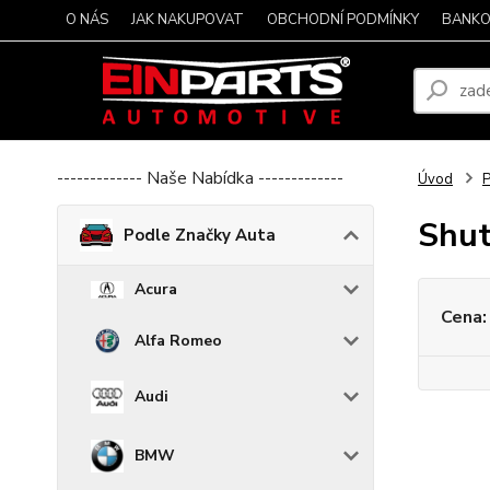
O NÁS
JAK NAKUPOVAT
OBCHODNÍ PODMÍNKY
BANKO
------------- Naše Nabídka -------------
Úvod
P
Shut
Podle Značky Auta
Acura
Cena:
Alfa Romeo
Audi
BMW