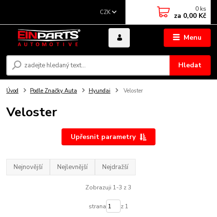
0
ks
CZK
za
0,00 Kč
Menu
Hledat
Úvod
Podle Značky Auta
Hyundai
Veloster
Veloster
Upřesnit parametry
Nejnovější
Nejlevnější
Nejdražší
Zobrazuji 1-3 z 3
strana
z 1