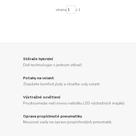
strana
z 1
Stěrače hybridní
Dvě technologie v jednom stěrači
Potahy na volant
Zlepšete komfort jízdy a chraňte svůj volant
Výstražné osvětlení
Prozkoumejte naši novou nabídku LED výstražných majáků
Oprava propíchnuté pneumatiky
Nouzové sady na opravu propíchnutých pneumatik