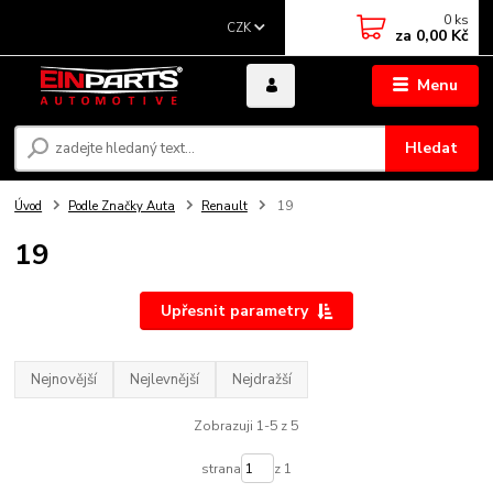
0
ks
CZK
za
0,00 Kč
Menu
Hledat
Úvod
Podle Značky Auta
Renault
19
19
Upřesnit parametry
Nejnovější
Nejlevnější
Nejdražší
Zobrazuji 1-5 z 5
strana
z 1