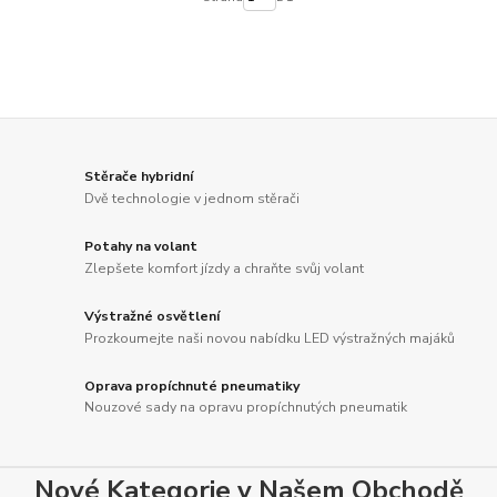
Stěrače hybridní
Dvě technologie v jednom stěrači
Potahy na volant
Zlepšete komfort jízdy a chraňte svůj volant
Výstražné osvětlení
Prozkoumejte naši novou nabídku LED výstražných majáků
Oprava propíchnuté pneumatiky
Nouzové sady na opravu propíchnutých pneumatik
Nové Kategorie v Našem Obchodě