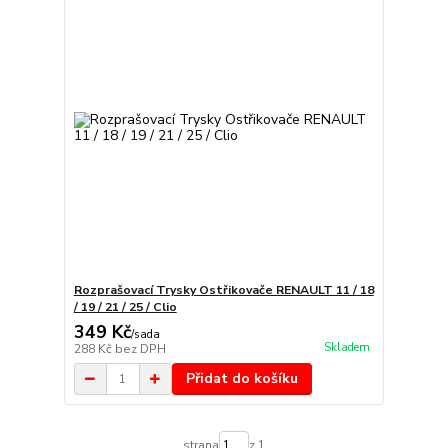
Rozprašovací Trysky Ostřikovače RENAULT 11 / 18
/ 19 / 21 / 25 / Clio
349 Kč
/
sada
Skladem
288 Kč
bez DPH
Přidat do košíku
strana
z 1