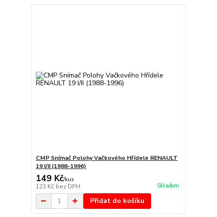
CMP Snímač Polohy Vačkového Hřídele RENAULT
19 I/II (1988-1996)
149 Kč
/
kus
Skladem
123 Kč
bez DPH
Přidat do košíku