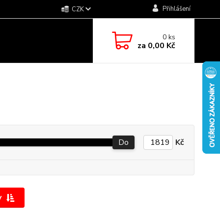
Přihlášení
CZK
0
ks
za
0,00 Kč
Do
Kč
y