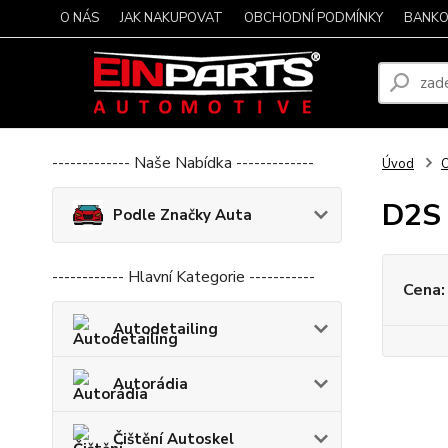
O NÁS
JAK NAKUPOVAT
OBCHODNÍ PODMÍNKY
BANKO
------------- Naše Nabídka -------------
Úvod
O
D2S
Podle Značky Auta
------------ Hlavní Kategorie -----------
Cena:
Autodetailing
Autorádia
Čištění Autoskel