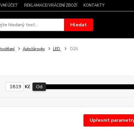
VNÍ ÚČET
REKLAMACE/VRÁCENÍ ZBOŽÍ
KONTAKTY
Hledat
světlení
Autožárovky
LED
D2S
Kč
Od
Upřesnit parametr