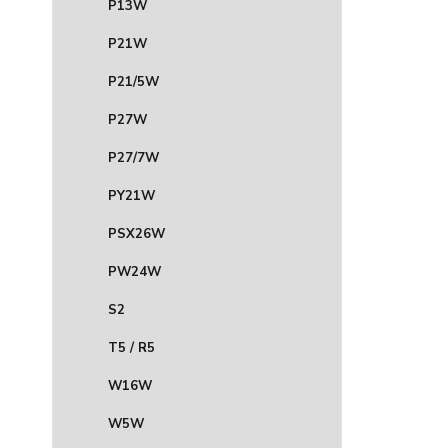
P13W
P21W
P21/5W
P27W
P27/7W
PY21W
PSX26W
PW24W
S2
T5 / R5
W16W
W5W