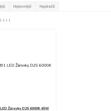
jší
Nejlevnější
Nejdražší
1-1 z 1
 LED Žárovky D2S 6000K 45W