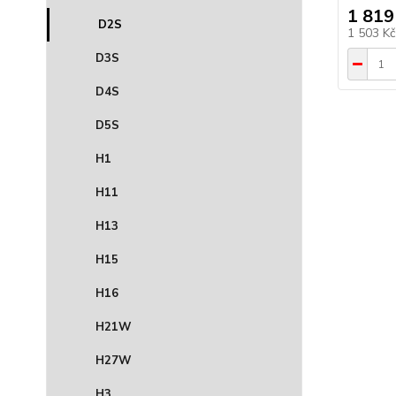
1 819
D2S
1 503 K
D3S
D4S
D5S
H1
H11
H13
H15
H16
H21W
H27W
H3