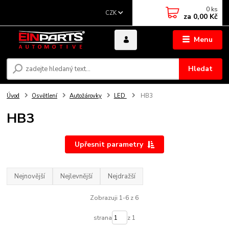
0
ks
CZK
za
0,00 Kč
Menu
Hledat
Úvod
Osvětlení
Autožárovky
LED
HB3
HB3
Upřesnit parametry
Nejnovější
Nejlevnější
Nejdražší
Zobrazuji 1-6 z 6
strana
z 1