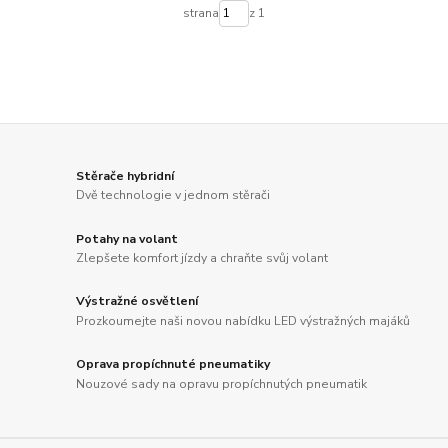
strana
z 1
Stěrače hybridní
Dvě technologie v jednom stěrači
Potahy na volant
Zlepšete komfort jízdy a chraňte svůj volant
Výstražné osvětlení
Prozkoumejte naši novou nabídku LED výstražných majáků
Oprava propíchnuté pneumatiky
Nouzové sady na opravu propíchnutých pneumatik