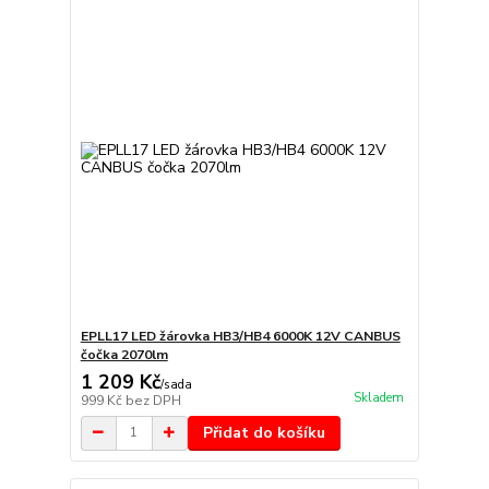
EPLL17 LED žárovka HB3/HB4 6000K 12V CANBUS
čočka 2070lm
1 209 Kč
/
sada
Skladem
999 Kč
bez DPH
Přidat do košíku