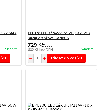
135 x SMD
EPL178 LED žárovky P21W (30 x SMD
3020) oranžová CANBUS
729 Kč
/
sada
Skladem
Skladem
602 Kč
bez DPH
šíku
Přidat do košíku