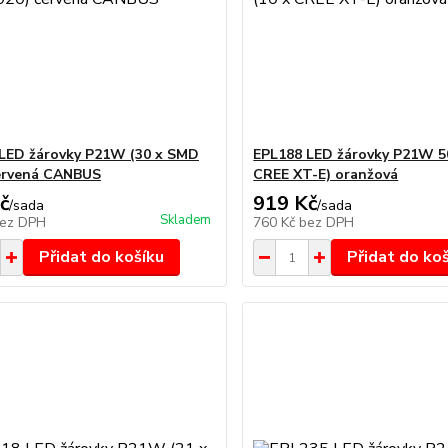
LED žárovky P21W (30 x SMD
EPL188 LED žárovky P21W 5
ervená CANBUS
CREE XT-E) oranžová
č
919 Kč
/
sada
/
sada
Skladem
ez DPH
760 Kč
bez DPH
Přidat do košíku
Přidat do ko