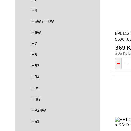
H4
H5W / T4W
H6W
EPL112 
5630) 
H7
369 K
305 Kč
b
H8
HB3
HB4
HB5
HIR2
HP24W
HS1