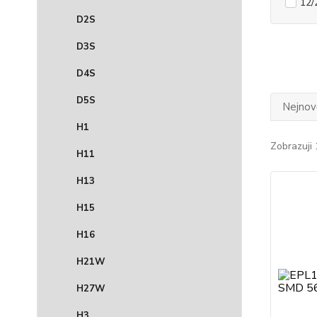
12/
D2S
D3S
D4S
D5S
Nejnově
H1
Zobrazuji 
H11
H13
H15
H16
H21W
H27W
H3