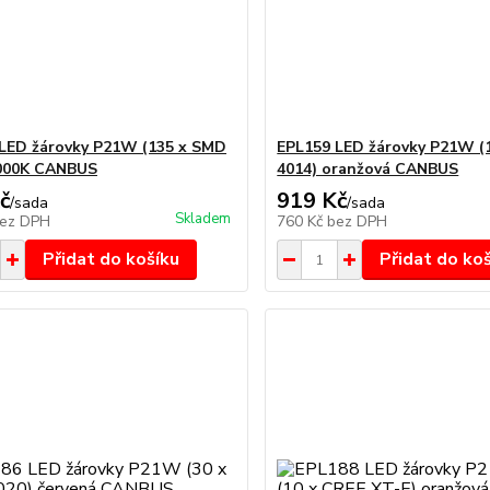
LED žárovky P21W (135 x SMD
EPL159 LED žárovky P21W (
6000K CANBUS
4014) oranžová CANBUS
č
919 Kč
/
sada
/
sada
Skladem
ez DPH
760 Kč
bez DPH
Přidat do košíku
Přidat do ko