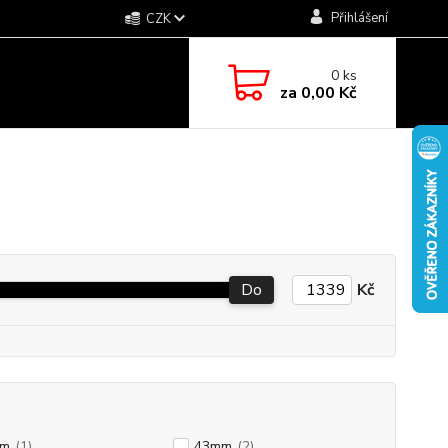
Přihlášení
CZK
0
ks
za
0,00 Kč
Do
Kč
mm
(1)
43mm
(2)