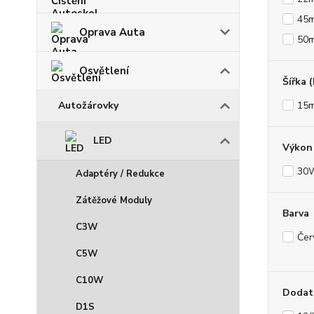
45
Oprava Auta
50
Osvětlení
Šířka 
Autožárovky
15
LED
Výkon 
30
Adaptéry / Redukce
Zátěžové Moduly
Barva
C3W
Čer
C5W
C10W
Dodat
D1S