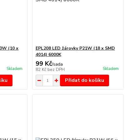
0W (10 x
EPL208 LED žárovky P21W (18 x SMD
4014) 6000K
99 Kč
/
sada
Skladem
Skladem
82 Kč
bez DPH
šíku
Přidat do košíku