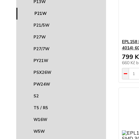
P13W
P21W
P21/5W
P27W
EPL158 
4014) 
P27/7W
799 K
PY21W
660 Kč
b
PSX26W
PW24W
S2
T5 / R5
W16W
W5W