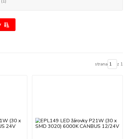
(1)
y
strana
z 1