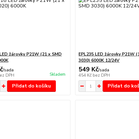
LED žárovky P21W (21 x SMD
EPL235 LED žárovky P21W (
000K
3030) 6000K 12/24V
č
549 Kč
/
sada
/
sada
Skladem
ez DPH
454 Kč
bez DPH
Přidat do košíku
Přidat do ko