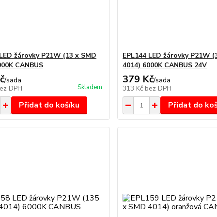
LED žárovky P21W (13 x SMD
EPL144 LED žárovky P21W (
6000K CANBUS
4014) 6000K CANBUS 24V
č
379 Kč
/
sada
/
sada
Skladem
ez DPH
313 Kč
bez DPH
Přidat do košíku
Přidat do ko