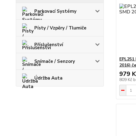
Parkovací Systémy
Písty / Vzpěry / Tlumiče
Příslušenství
EPL251 
Snímače / Senzory
2016) č
979 K
Údržba Auta
809 Kč
b