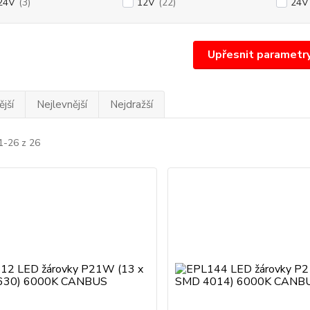
24V
(3)
12V
(22)
24V
Upřesnit parametr
jší
Nejlevnější
Nejdražší
1-26 z 26