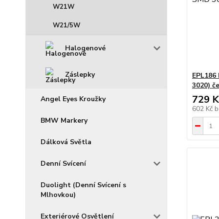
W21W
W21/5W
Halogenové
Záslepky
EPL186 
3020) č
729 K
Angel Eyes Kroužky
602 Kč
b
BMW Markery
Dálková Světla
Denní Svícení
Duolight (Denní Svícení s
Mlhovkou)
Exteriérové Osvětlení