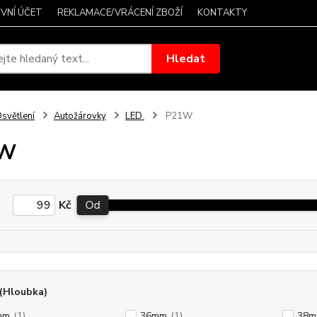
VNÍ ÚČET
REKLAMACE/VRÁCENÍ ZBOŽÍ
KONTAKTY
Hledat
světlení
Autožárovky
LED
P21W
1W
Kč
Od
(Hloubka)
mm
(1)
36mm
(1)
38