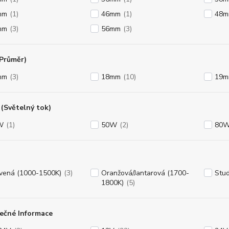
mm
(1)
46mm
(1)
48
mm
(3)
56mm
(3)
(Průměr)
mm
(3)
18mm
(10)
19
(Světelný tok)
W
(1)
50W
(2)
80
vená (1000-1500K)
(3)
Oranžová/Jantarová (1700-
Stud
1800K)
(5)
ečné Informace