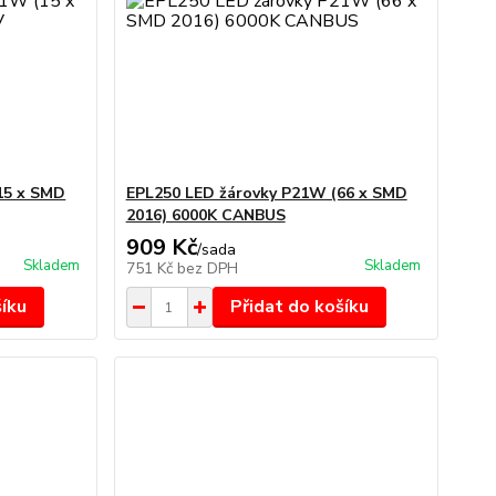
15 x SMD
EPL250 LED žárovky P21W (66 x SMD
2016) 6000K CANBUS
909 Kč
/
sada
Skladem
Skladem
751 Kč
bez DPH
šíku
Přidat do košíku