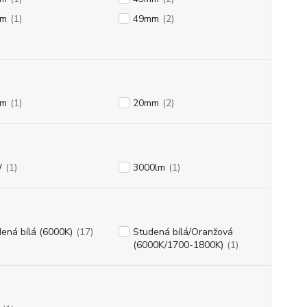
mm
(1)
49mm
(2)
mm
(1)
20mm
(2)
W
(1)
3000lm
(1)
ená bílá (6000K)
(17)
Studená bílá/Oranžová
(6000K/1700-1800K)
(1)