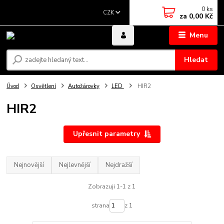
0
ks
CZK
za
0,00 Kč
Menu
Hledat
Úvod
Osvětlení
Autožárovky
LED
HIR2
HIR2
Upřesnit parametry
Nejnovější
Nejlevnější
Nejdražší
Zobrazuji 1-1 z 1
strana
z 1