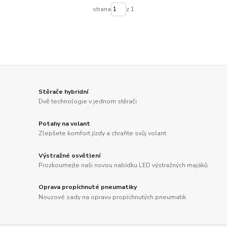
strana
z 1
Stěrače hybridní
Dvě technologie v jednom stěrači
Potahy na volant
Zlepšete komfort jízdy a chraňte svůj volant
Výstražné osvětlení
Prozkoumejte naši novou nabídku LED výstražných majáků
Oprava propíchnuté pneumatiky
Nouzové sady na opravu propíchnutých pneumatik