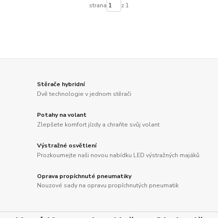
strana
z 1
Stěrače hybridní
Dvě technologie v jednom stěrači
Potahy na volant
Zlepšete komfort jízdy a chraňte svůj volant
Výstražné osvětlení
Prozkoumejte naši novou nabídku LED výstražných majáků
Oprava propíchnuté pneumatiky
Nouzové sady na opravu propíchnutých pneumatik