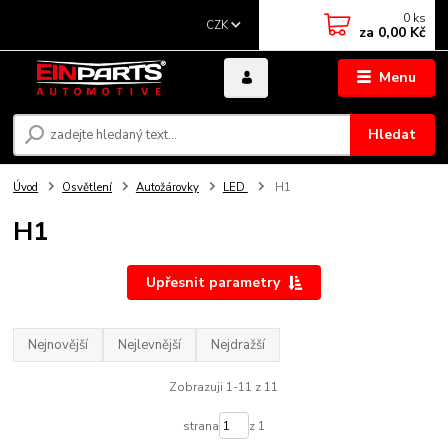
0
ks
CZK
za
0,00 Kč
Menu
Hledat
Úvod
Osvětlení
Autožárovky
LED
H1
H1
Upřesnit parametry
Nejnovější
Nejlevnější
Nejdražší
Zobrazuji 1-11 z 11
strana
z 1