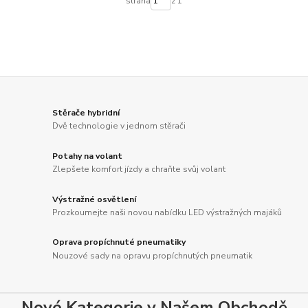
strana
z 1
Stěrače hybridní
Dvě technologie v jednom stěrači
Potahy na volant
Zlepšete komfort jízdy a chraňte svůj volant
Výstražné osvětlení
Prozkoumejte naši novou nabídku LED výstražných majáků
Oprava propíchnuté pneumatiky
Nouzové sady na opravu propíchnutých pneumatik
Nové Kategorie v Našem Obchodě