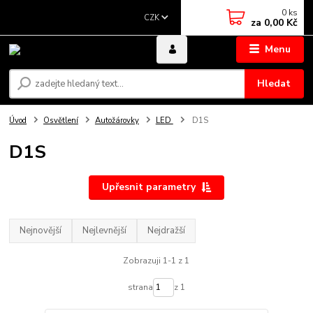
0
ks
CZK
za
0,00 Kč
Menu
Hledat
Úvod
Osvětlení
Autožárovky
LED
D1S
D1S
Upřesnit parametry
Nejnovější
Nejlevnější
Nejdražší
Zobrazuji 1-1 z 1
strana
z 1