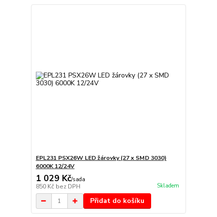
EPL231 PSX26W LED žárovky (27 x SMD 3030)
6000K 12/24V
1 029 Kč
/
sada
Skladem
850 Kč
bez DPH
Přidat do košíku