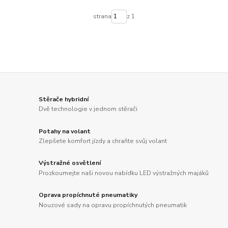
strana
z 1
Stěrače hybridní
Dvě technologie v jednom stěrači
Potahy na volant
Zlepšete komfort jízdy a chraňte svůj volant
Výstražné osvětlení
Prozkoumejte naši novou nabídku LED výstražných majáků
Oprava propíchnuté pneumatiky
Nouzové sady na opravu propíchnutých pneumatik