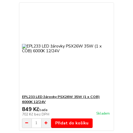
EPL233 LED žárovky PSX26W 35W (1 x COB)
6000K 12/24V
849 Kč
/
sada
Skladem
702 Kč
bez DPH
Přidat do košíku