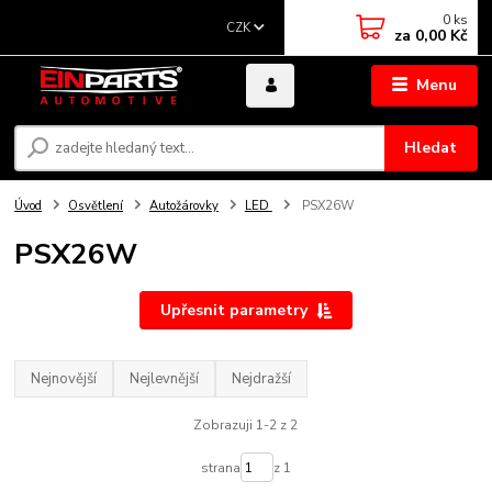
0
ks
CZK
za
0,00 Kč
Menu
Hledat
Úvod
Osvětlení
Autožárovky
LED
PSX26W
PSX26W
Upřesnit parametry
Nejnovější
Nejlevnější
Nejdražší
Zobrazuji 1-2 z 2
strana
z 1