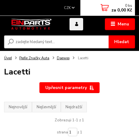
0
ks
CZK
za
0,00 Kč
Menu
Hledat
Úvod
Podle Značky Auta
Daewoo
Lacetti
Lacetti
Upřesnit parametry
Nejnovější
Nejlevnější
Nejdražší
Zobrazuji 1-1 z 1
strana
z 1