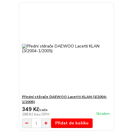
Přední stěrače DAEWOO Lacetti KLAN (3/2004-
1/2005)
349 Kč
/
sada
Skladem
288 Kč
bez DPH
Přidat do košíku