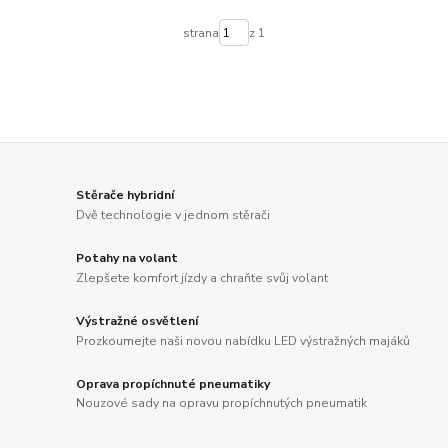
strana
z 1
Stěrače hybridní
Dvě technologie v jednom stěrači
Potahy na volant
Zlepšete komfort jízdy a chraňte svůj volant
Výstražné osvětlení
Prozkoumejte naši novou nabídku LED výstražných majáků
Oprava propíchnuté pneumatiky
Nouzové sady na opravu propíchnutých pneumatik