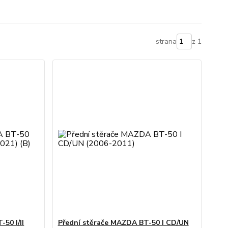
strana
z 1
50 I/II
Přední stěrače MAZDA BT-50 I CD/UN