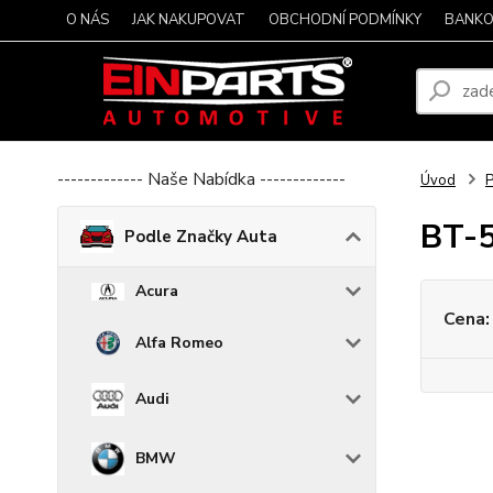
O NÁS
JAK NAKUPOVAT
OBCHODNÍ PODMÍNKY
BANKO
------------- Naše Nabídka -------------
Úvod
P
BT-
Podle Značky Auta
Acura
Cena:
Alfa Romeo
Audi
BMW