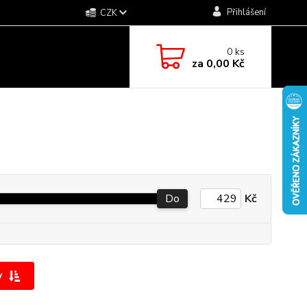
Přihlášení
CZK
0
ks
za
0,00 Kč
Do
Kč
y