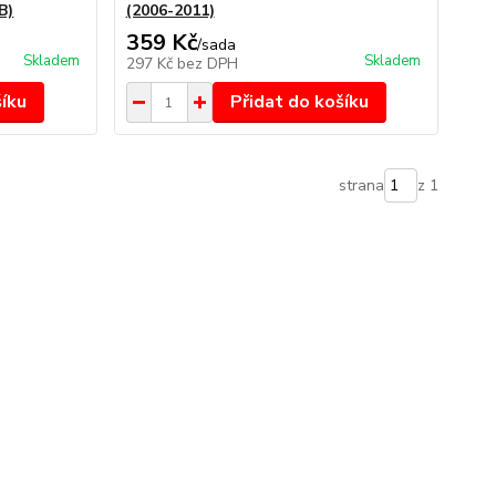
B)
(2006-2011)
359 Kč
/
sada
Skladem
Skladem
297 Kč
bez DPH
šíku
Přidat do košíku
strana
z 1