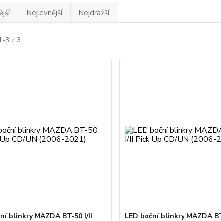
jší
Nejlevnější
Nejdražší
1-3 z 3
ní blinkry MAZDA BT-50 I/II
LED boční blinkry MAZDA BT-