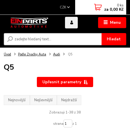
0
ks
CZK
za
0,00 Kč
Menu
Hledat
Úvod
Podle Značky Auta
Audi
Q5
Q5
Upřesnit parametry
Nejnovější
Nejlevnější
Nejdražší
Zobrazuji 1-38 z 38
strana
z 1