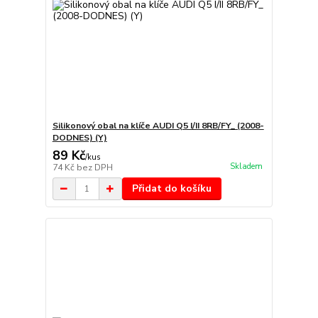
Silikonový obal na klíče AUDI Q5 I/II 8RB/FY_ (2008-
DODNES) (Y)
89 Kč
/
kus
Skladem
74 Kč
bez DPH
Přidat do košíku