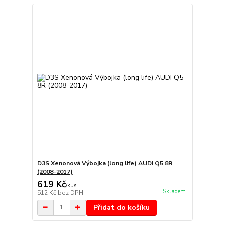
D3S Xenonová Výbojka (long life) AUDI Q5 8R
(2008-2017)
619 Kč
/
kus
Skladem
512 Kč
bez DPH
Přidat do košíku