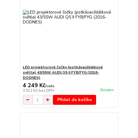
LED projektorové čočky (potkávací/dálková
světla) 43/55W AUDI Q5 II FYB/FYG (2016-
DODNES)
4 249 Kč
/
sada
Skladem
3 512 Kč
bez DPH
Přidat do košíku