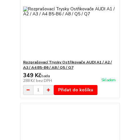
Rozprašovací Trysky Ostřikovače AUDI A1 / A2 /
A3 / A4 B5-B6 / A8 / Q5 / Q7
349 Kč
/
sada
Skladem
288 Kč
bez DPH
Přidat do košíku