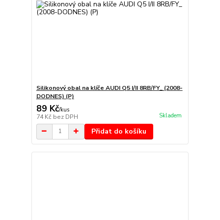
Silikonový obal na klíče AUDI Q5 I/II 8RB/FY_ (2008-
DODNES) (P)
89 Kč
/
kus
Skladem
74 Kč
bez DPH
Přidat do košíku