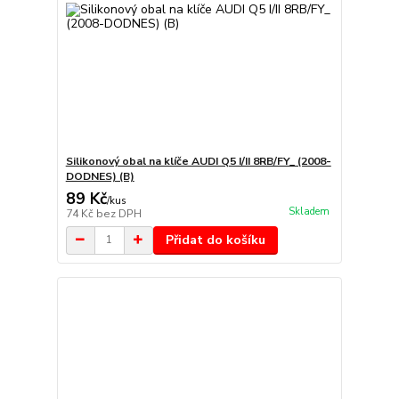
Silikonový obal na klíče AUDI Q5 I/II 8RB/FY_ (2008-
DODNES) (B)
89 Kč
/
kus
Skladem
74 Kč
bez DPH
Přidat do košíku