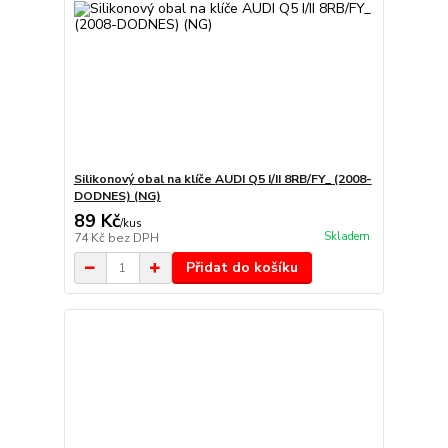
Silikonový obal na klíče AUDI Q5 I/II 8RB/FY_ (2008-
DODNES) (NG)
89 Kč
/
kus
Skladem
74 Kč
bez DPH
Přidat do košíku