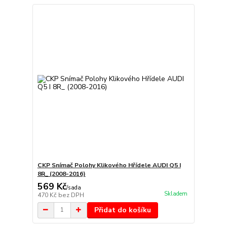
CKP Snímač Polohy Klikového Hřídele AUDI Q5 I
8R_ (2008-2016)
569 Kč
/
sada
Skladem
470 Kč
bez DPH
Přidat do košíku