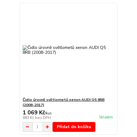
Čidlo úrovně světlometů xenon AUDI Q5 8RB
(2008-2017)
1 069 Kč
/
kus
Skladem
883 Kč
bez DPH
Přidat do košíku