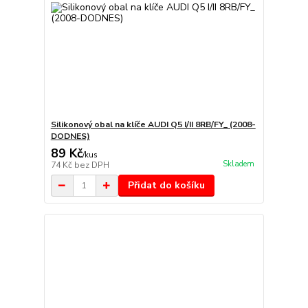
Silikonový obal na klíče AUDI Q5 I/II 8RB/FY_ (2008-
DODNES)
89 Kč
/
kus
Skladem
74 Kč
bez DPH
Přidat do košíku