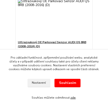
Ultrazvukový OE Parkovací Senzor AUDI Q5 8RB
(2008-2016) (D)
239 Kč
/
kus
Skladem
198 Kč
bez DPH
Pro základní funkčnost, zpříjemnění používání webu, analytické
účely a v případě udělení souhlasu také pro účely cílení reklamy
Přidat do košíku
využíváme soubory cookies. Nastavení vlastních preferencí
cookies můžete kdykoli upravit odkazem ve spodní části stránek.
Souhlasím
Nastavení
Souhlas můžete odmítnout
zde
.