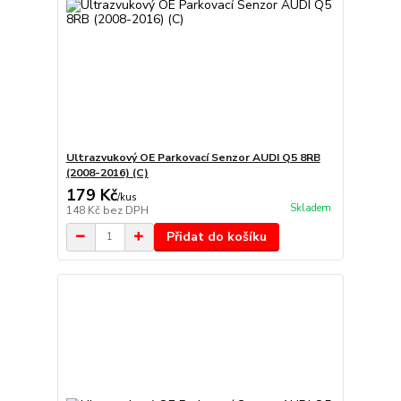
Ultrazvukový OE Parkovací Senzor AUDI Q5 8RB
(2008-2016) (C)
179 Kč
/
kus
Skladem
148 Kč
bez DPH
Přidat do košíku