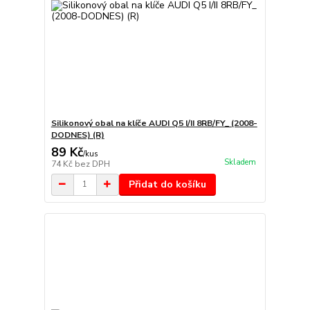
Silikonový obal na klíče AUDI Q5 I/II 8RB/FY_ (2008-
DODNES) (R)
89 Kč
/
kus
Skladem
74 Kč
bez DPH
Přidat do košíku