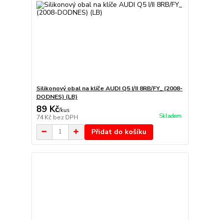
Silikonový obal na klíče AUDI Q5 I/II 8RB/FY_ (2008-
DODNES) (LB)
89 Kč
/
kus
Skladem
74 Kč
bez DPH
Přidat do košíku