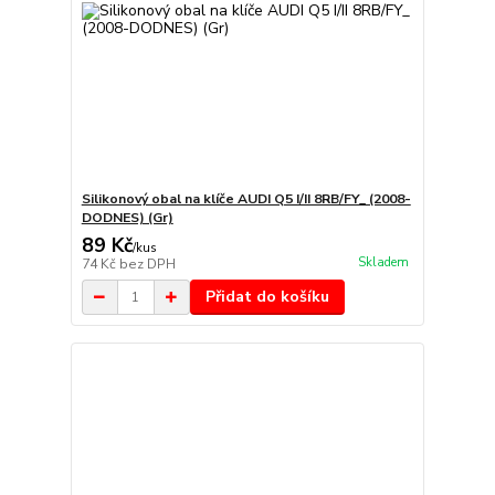
Silikonový obal na klíče AUDI Q5 I/II 8RB/FY_ (2008-
DODNES) (Gr)
89 Kč
/
kus
Skladem
74 Kč
bez DPH
Přidat do košíku