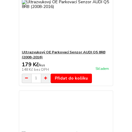
Ultrazvukový OE Parkovací Senzor AUDI Q5 8RB
(2008-2016)
179 Kč
/
kus
Skladem
148 Kč
bez DPH
Přidat do košíku