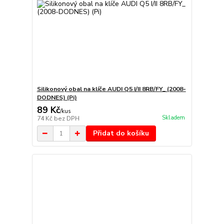
Silikonový obal na klíče AUDI Q5 I/II 8RB/FY_ (2008-
DODNES) (Pi)
89 Kč
/
kus
Skladem
74 Kč
bez DPH
Přidat do košíku