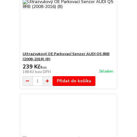
Ultrazvukový OE Parkovací Senzor AUDI Q5 8RB
(2008-2016) (B)
239 Kč
/
kus
Skladem
198 Kč
bez DPH
Přidat do košíku