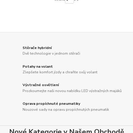
Stěrače hybridní
Dvě technologie v jednom stěrači
Potahy na volant
Zlepšete komfort jízdy a chraňte svůj volant
Výstražné osvětlení
Prozkoumejte naši novou nabídku LED výstražných majáků
Oprava propíchnuté pneumatiky
Nouzové sady na opravu propíchnutých pneumatik
Nové Kategorie v Našem Obchodě