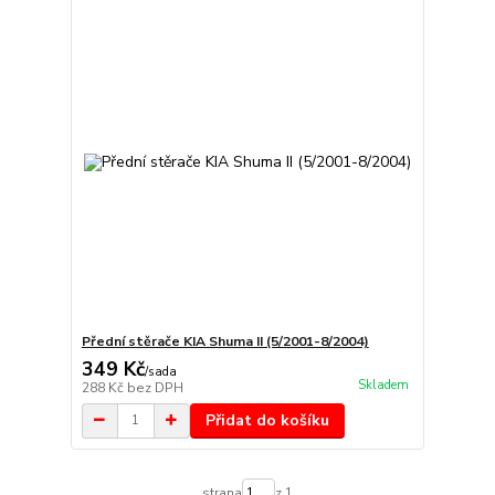
Přední stěrače KIA Shuma II (5/2001-8/2004)
349 Kč
/
sada
Skladem
288 Kč
bez DPH
Přidat do košíku
strana
z 1