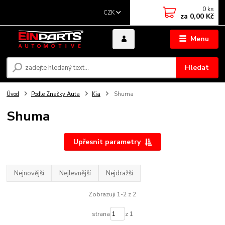
0
ks
CZK
za
0,00 Kč
Menu
Hledat
Úvod
Podle Značky Auta
Kia
Shuma
Shuma
Upřesnit parametry
Nejnovější
Nejlevnější
Nejdražší
Zobrazuji 1-2 z 2
strana
z 1