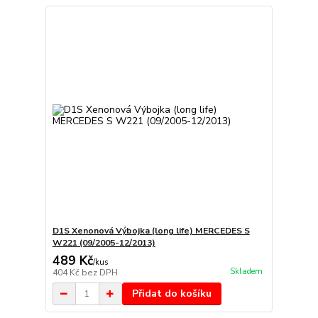
D1S Xenonová Výbojka (long life) MERCEDES S
W221 (09/2005-12/2013)
489 Kč
/
kus
Skladem
404 Kč
bez DPH
Přidat do košíku