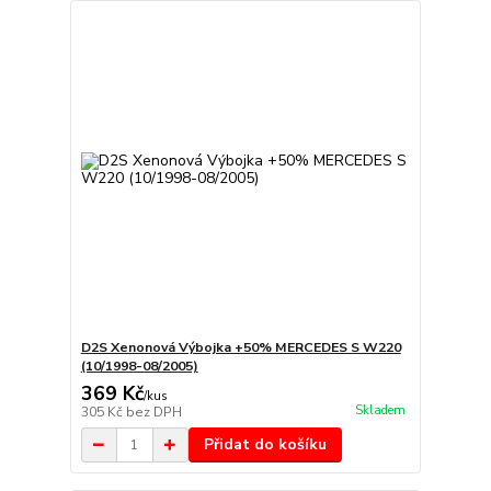
D2S Xenonová Výbojka +50% MERCEDES S W220
(10/1998-08/2005)
369 Kč
/
kus
Skladem
305 Kč
bez DPH
Přidat do košíku