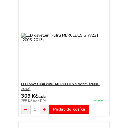
LED osvětlení kufru MERCEDES S W221 (2006-
2013)
309 Kč
/
sada
Skladem
255 Kč
bez DPH
Přidat do košíku