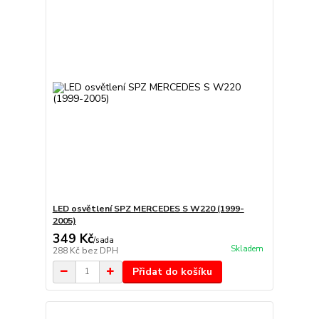
LED osvětlení SPZ MERCEDES S W220 (1999-
2005)
349 Kč
/
sada
Skladem
288 Kč
bez DPH
Přidat do košíku