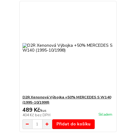
D2R Xenonová Výbojka +50% MERCEDES S W140
(1995-10/1998)
489 Kč
/
kus
Skladem
404 Kč
bez DPH
Přidat do košíku