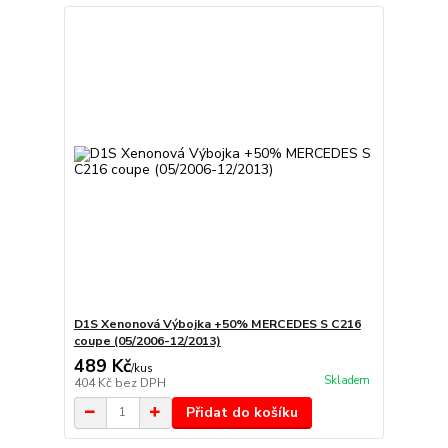
D1S Xenonová Výbojka +50% MERCEDES S C216
coupe (05/2006-12/2013)
489 Kč
/
kus
Skladem
404 Kč
bez DPH
Přidat do košíku