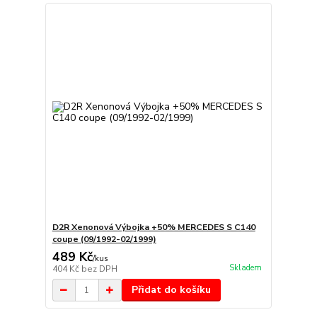
D2R Xenonová Výbojka +50% MERCEDES S C140
coupe (09/1992-02/1999)
489 Kč
/
kus
Skladem
404 Kč
bez DPH
Přidat do košíku