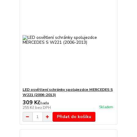
LED osvětlení schránky spolujezdce MERCEDES S
W221 (2006-2013)
309 Kč
/
sada
Skladem
255 Kč
bez DPH
Přidat do košíku