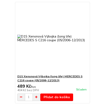
D1S Xenonová Výbojka (long life) MERCEDES S
C216 coupe (05/2006-12/2013)
489 Kč
/
kus
Skladem
404 Kč
bez DPH
Přidat do košíku