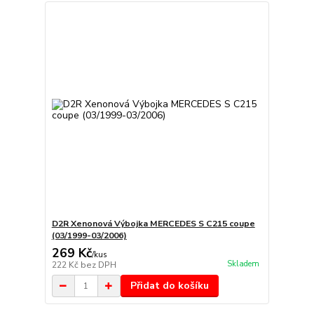
D2R Xenonová Výbojka MERCEDES S C215 coupe
(03/1999-03/2006)
269 Kč
/
kus
Skladem
222 Kč
bez DPH
Přidat do košíku