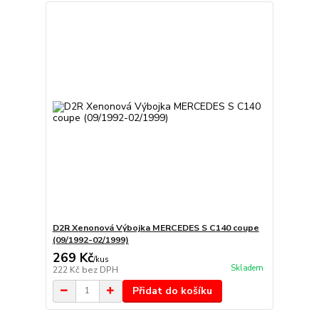
D2R Xenonová Výbojka MERCEDES S C140 coupe
(09/1992-02/1999)
269 Kč
/
kus
Skladem
222 Kč
bez DPH
Přidat do košíku