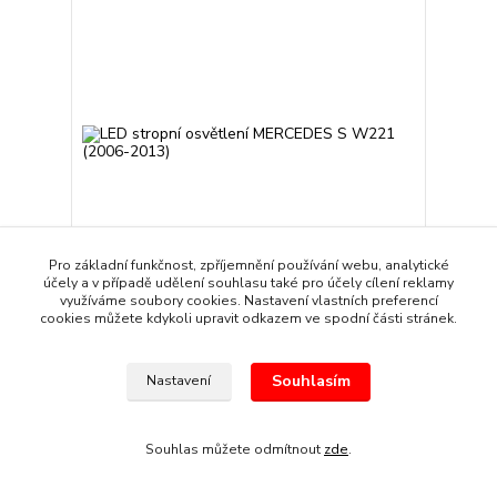
Pro základní funkčnost, zpříjemnění používání webu, analytické
účely a v případě udělení souhlasu také pro účely cílení reklamy
využíváme soubory cookies. Nastavení vlastních preferencí
cookies můžete kdykoli upravit odkazem ve spodní části stránek.
LED stropní osvětlení MERCEDES S W221 (2006-
2013)
309 Kč
/
sada
Souhlasím
Nastavení
Skladem
255 Kč
bez DPH
Přidat do košíku
Souhlas můžete odmítnout
zde
.