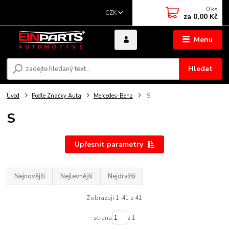
0
ks
CZK
za
0,00 Kč
Menu
Hledat
Úvod
Podle Značky Auta
Mercedes-Benz
S
S
Upřesnit parametry
Nejnovější
Nejlevnější
Nejdražší
Zobrazuji 1-41 z 41
strana
z 1