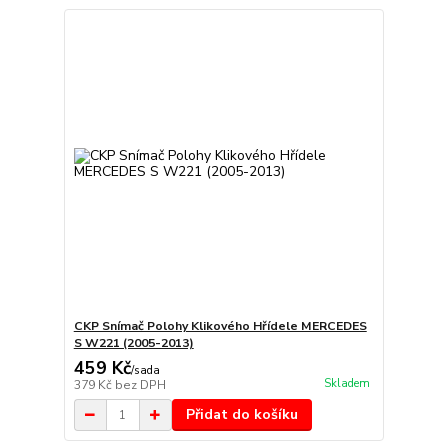
CKP Snímač Polohy Klikového Hřídele MERCEDES
S W221 (2005-2013)
459 Kč
/
sada
Skladem
379 Kč
bez DPH
Přidat do košíku