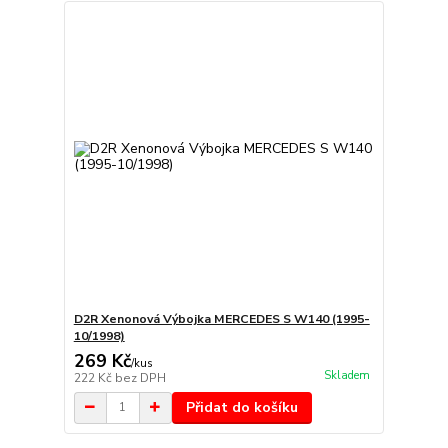
D2R Xenonová Výbojka MERCEDES S W140 (1995-
10/1998)
269 Kč
/
kus
Skladem
222 Kč
bez DPH
Přidat do košíku