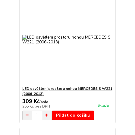
LED osvětlení prostoru nohou MERCEDES S W221
(2006-2013)
309 Kč
/
sada
Skladem
255 Kč
bez DPH
Přidat do košíku