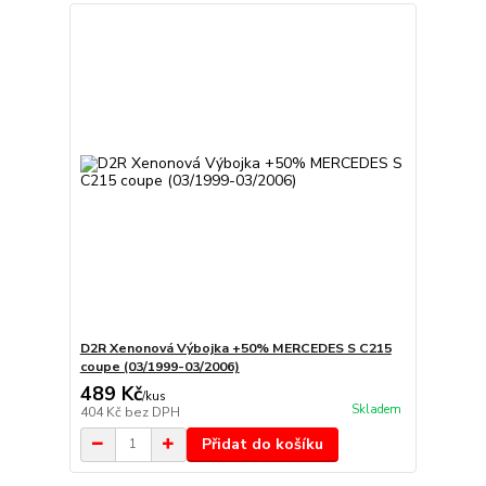
D2R Xenonová Výbojka +50% MERCEDES S C215
coupe (03/1999-03/2006)
489 Kč
/
kus
Skladem
404 Kč
bez DPH
Přidat do košíku