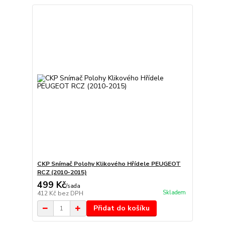
CKP Snímač Polohy Klikového Hřídele PEUGEOT
RCZ (2010-2015)
499 Kč
/
sada
Skladem
412 Kč
bez DPH
Přidat do košíku