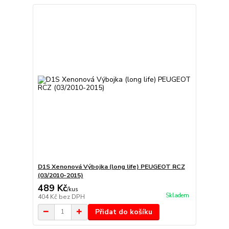
D1S Xenonová Výbojka (long life) PEUGEOT RCZ
(03/2010-2015)
489 Kč
/
kus
Skladem
404 Kč
bez DPH
Přidat do košíku