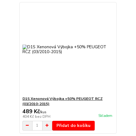
D1S Xenonová Výbojka +50% PEUGEOT RCZ
(03/2010-2015)
489 Kč
/
kus
Skladem
404 Kč
bez DPH
Přidat do košíku