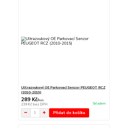
Ultrazvukový OE Parkovací Senzor PEUGEOT RCZ
(2010-2015)
289 Kč
/
kus
Skladem
239 Kč
bez DPH
Přidat do košíku