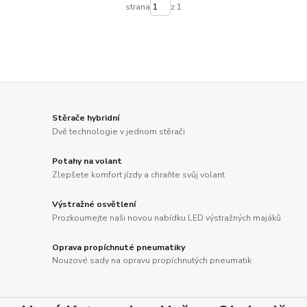
strana
z 1
Stěrače hybridní
Dvě technologie v jednom stěrači
Potahy na volant
Zlepšete komfort jízdy a chraňte svůj volant
Výstražné osvětlení
Prozkoumejte naši novou nabídku LED výstražných majáků
Oprava propíchnuté pneumatiky
Nouzové sady na opravu propíchnutých pneumatik