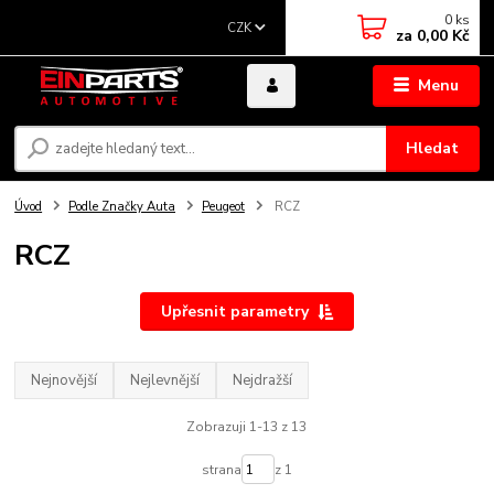
0
ks
CZK
za
0,00 Kč
Menu
Hledat
Úvod
Podle Značky Auta
Peugeot
RCZ
RCZ
Upřesnit parametry
Nejnovější
Nejlevnější
Nejdražší
Zobrazuji 1-13 z 13
strana
z 1