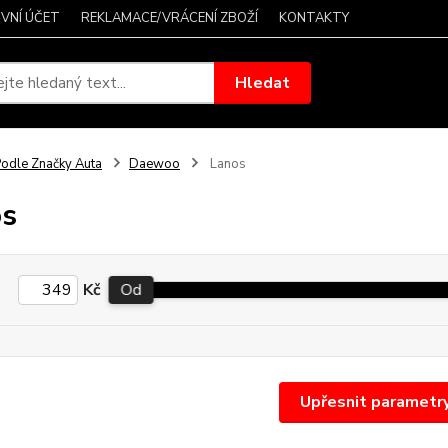
VNÍ ÚČET
REKLAMACE/VRÁCENÍ ZBOŽÍ
KONTAKTY
Hledat
odle Značky Auta
Daewoo
Lanos
os
Kč
Od
Upřesnit parametr