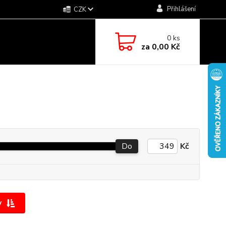
Přihlášení
CZK
0
ks
za
0,00 Kč
Do
Kč
y