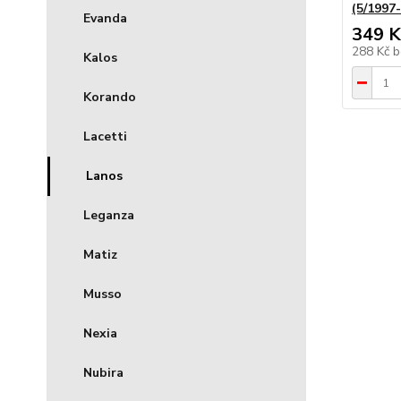
(5/1997
Evanda
349 K
288 Kč
b
Kalos
Korando
Lacetti
Lanos
Leganza
Matiz
Musso
Nexia
Nubira