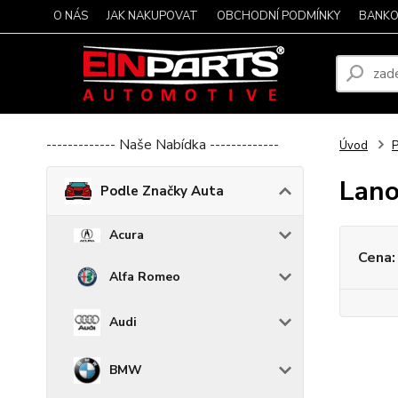
O NÁS
JAK NAKUPOVAT
OBCHODNÍ PODMÍNKY
BANKO
------------- Naše Nabídka -------------
Úvod
P
Lan
Podle Značky Auta
Acura
Cena:
Alfa Romeo
Audi
BMW