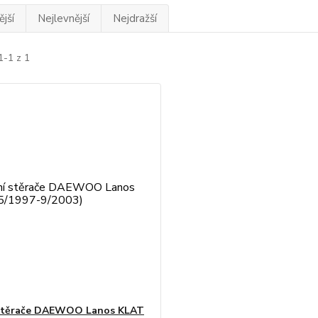
jší
Nejlevnější
Nejdražší
1-1 z 1
 stěrače DAEWOO Lanos KLAT