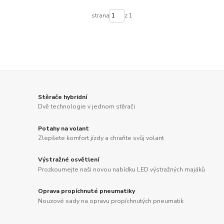
strana
z 1
Stěrače hybridní
Dvě technologie v jednom stěrači
Potahy na volant
Zlepšete komfort jízdy a chraňte svůj volant
Výstražné osvětlení
Prozkoumejte naši novou nabídku LED výstražných majáků
Oprava propíchnuté pneumatiky
Nouzové sady na opravu propíchnutých pneumatik