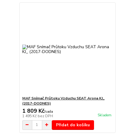
MAF Snímač Průtoku Vzduchu SEAT Arona KJ_
(2017-DODNES)
1 809 Kč
/
sada
Skladem
1 495 Kč
bez DPH
Přidat do košíku