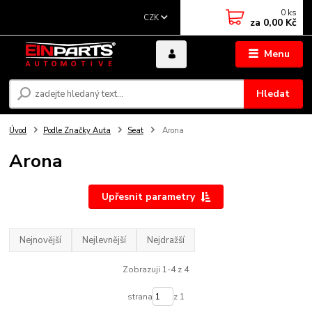
0
ks
CZK
za
0,00 Kč
Menu
Hledat
Úvod
Podle Značky Auta
Seat
Arona
Arona
Upřesnit parametry
Nejnovější
Nejlevnější
Nejdražší
Zobrazuji 1-4 z 4
strana
z 1