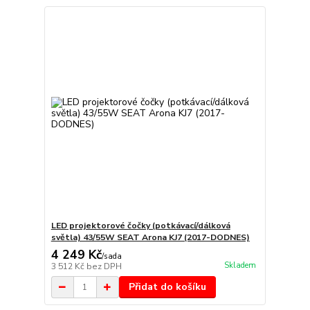
LED projektorové čočky (potkávací/dálková
světla) 43/55W SEAT Arona KJ7 (2017-DODNES)
4 249 Kč
/
sada
Skladem
3 512 Kč
bez DPH
Přidat do košíku