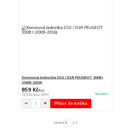
Xenonová Jednotka D1S / D1R PEUGEOT 3008 I
(2009-2016)
859 Kč
/
kus
Skladem
710 Kč
bez DPH
Přidat do košíku
strana
z 1