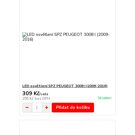
LED osvětlení SPZ PEUGEOT 3008 I (2009-2016)
309 Kč
/
sada
Skladem
255 Kč
bez DPH
Přidat do košíku