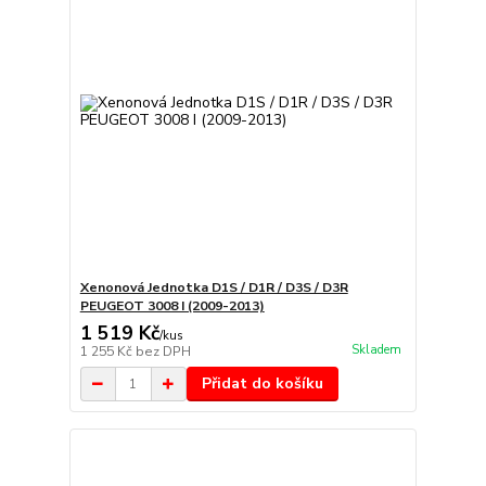
Xenonová Jednotka D1S / D1R / D3S / D3R
PEUGEOT 3008 I (2009-2013)
1 519 Kč
/
kus
Skladem
1 255 Kč
bez DPH
Přidat do košíku