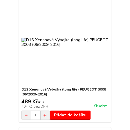
D1S Xenonová Výbojka (long life) PEUGEOT 3008
(06/2009-2016)
489 Kč
/
kus
Skladem
404 Kč
bez DPH
Přidat do košíku