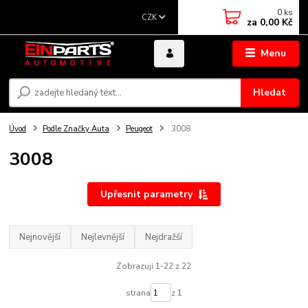
0
ks
CZK
za
0,00 Kč
Menu
Hledat
Úvod
Podle Značky Auta
Peugeot
3008
3008
Upřesnit parametry
Nejnovější
Nejlevnější
Nejdražší
Zobrazuji 1-22 z 22
strana
z 1