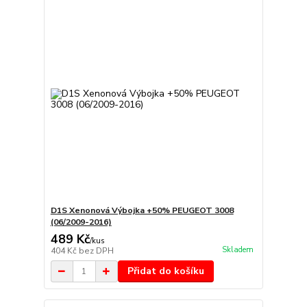
D1S Xenonová Výbojka +50% PEUGEOT 3008
(06/2009-2016)
489 Kč
/
kus
Skladem
404 Kč
bez DPH
Přidat do košíku