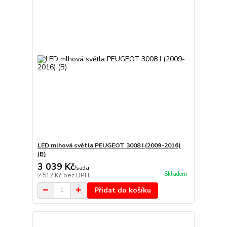
LED mlhová světla PEUGEOT 3008 I (2009-2016)
(B)
3 039 Kč
/
sada
Skladem
2 512 Kč
bez DPH
Přidat do košíku