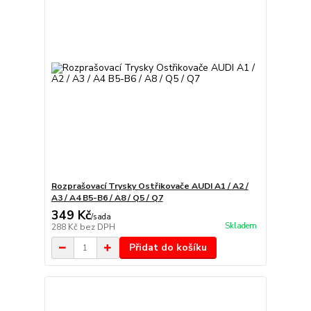
Rozprašovací Trysky Ostřikovače AUDI A1 / A2 /
A3 / A4 B5-B6 / A8 / Q5 / Q7
349 Kč
/
sada
Skladem
288 Kč
bez DPH
Přidat do košíku