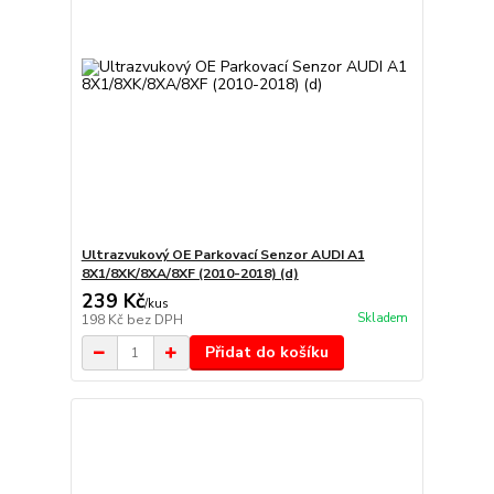
Ultrazvukový OE Parkovací Senzor AUDI A1
8X1/8XK/8XA/8XF (2010-2018) (d)
239 Kč
/
kus
Skladem
198 Kč
bez DPH
Přidat do košíku