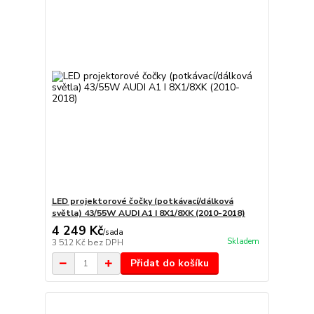
LED projektorové čočky (potkávací/dálková
světla) 43/55W AUDI A1 I 8X1/8XK (2010-2018)
4 249 Kč
/
sada
Skladem
3 512 Kč
bez DPH
Přidat do košíku