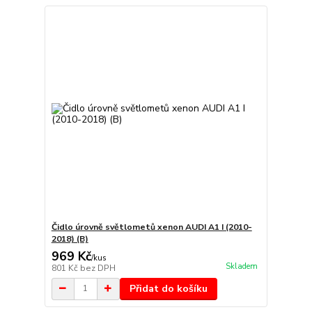
Čidlo úrovně světlometů xenon AUDI A1 I (2010-
2018) (B)
969 Kč
/
kus
Skladem
801 Kč
bez DPH
Přidat do košíku