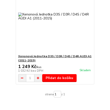
Xenonová Jednotka D3S / D3R / D4S / D4R AUDI A1
(2011-2015)
1 249 Kč
/
kus
Skladem
1 032 Kč
bez DPH
Přidat do košíku
strana
z 1