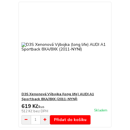
D3S Xenonová Výbojka (long life) AUDI A1
Sportback 8XA/8XK (2011-NYNÍ)
619 Kč
/
kus
Skladem
512 Kč
bez DPH
Přidat do košíku