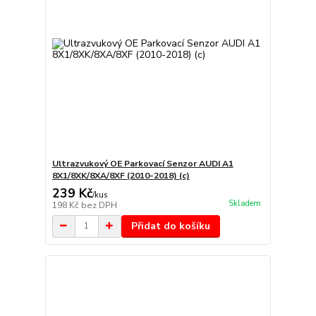
Ultrazvukový OE Parkovací Senzor AUDI A1
8X1/8XK/8XA/8XF (2010-2018) (c)
239 Kč
/
kus
Skladem
198 Kč
bez DPH
Přidat do košíku