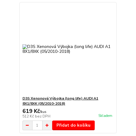
D3S Xenonová Výbojka (long life) AUDI A1
8X1/8XK (05/2010-2018)
619 Kč
/
kus
Skladem
512 Kč
bez DPH
Přidat do košíku