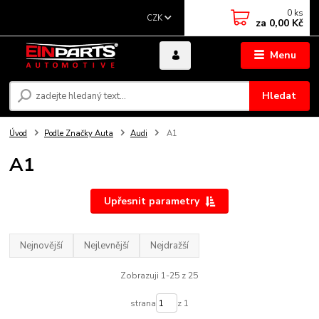
0
ks
CZK
za
0,00 Kč
Menu
Hledat
Úvod
Podle Značky Auta
Audi
A1
A1
Upřesnit parametry
Nejnovější
Nejlevnější
Nejdražší
Zobrazuji 1-25 z 25
strana
z 1