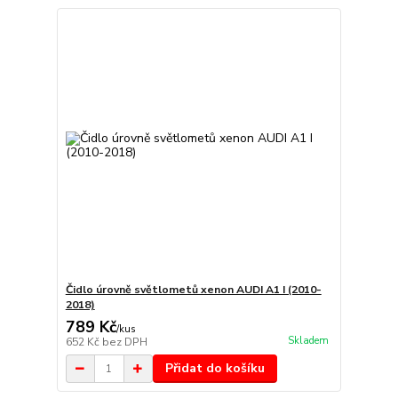
Čidlo úrovně světlometů xenon AUDI A1 I (2010-
2018)
789 Kč
/
kus
Skladem
652 Kč
bez DPH
Přidat do košíku