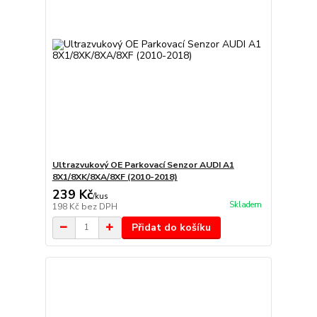
Ultrazvukový OE Parkovací Senzor AUDI A1
8X1/8XK/8XA/8XF (2010-2018)
239 Kč
/
kus
Skladem
198 Kč
bez DPH
Přidat do košíku