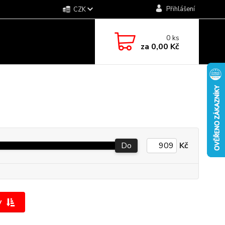
Přihlášení
CZK
0
ks
za
0,00 Kč
Do
Kč
y