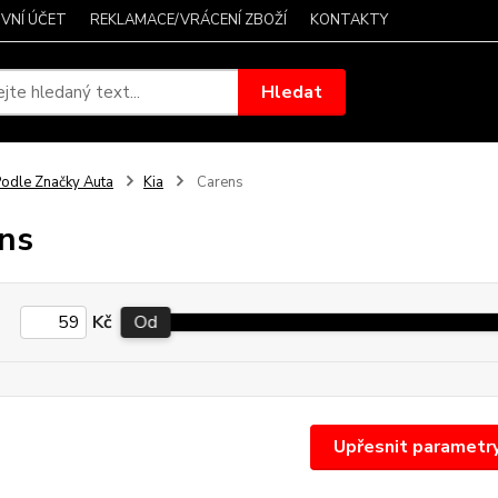
VNÍ ÚČET
REKLAMACE/VRÁCENÍ ZBOŽÍ
KONTAKTY
Hledat
odle Značky Auta
Kia
Carens
ns
Kč
Od
Upřesnit parametr