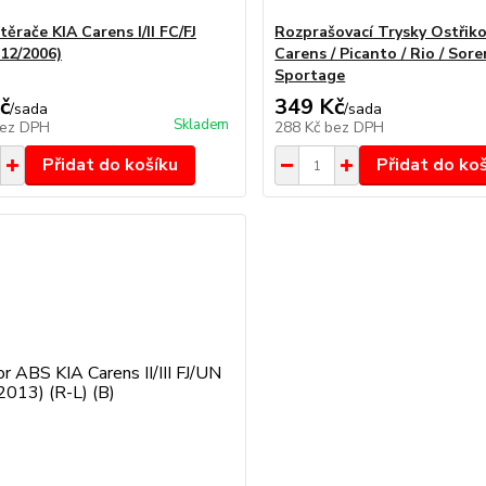
těrače KIA Carens I/II FC/FJ
Rozprašovací Trysky Ostřik
-12/2006)
Carens / Picanto / Rio / Sore
Sportage
č
349 Kč
/
sada
/
sada
Skladem
ez DPH
288 Kč
bez DPH
Přidat do košíku
Přidat do ko