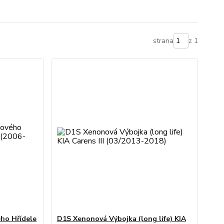
strana
z 1
ho Hřídele
D1S Xenonová Výbojka (long life) KIA