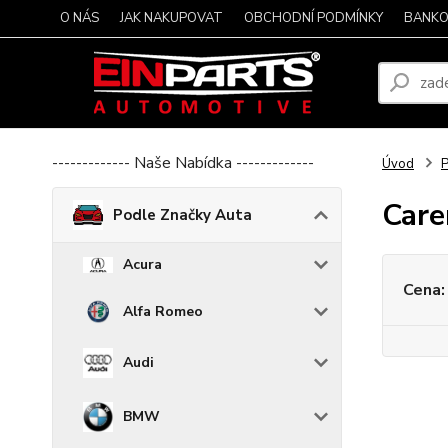
O NÁS
JAK NAKUPOVAT
OBCHODNÍ PODMÍNKY
BANKO
------------- Naše Nabídka -------------
Úvod
P
Care
Podle Značky Auta
Acura
Cena:
Alfa Romeo
Audi
BMW