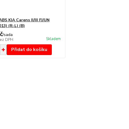
BS KIA Carens II/III FJ/UN
13) (R-L) (B)
č
/
sada
Skladem
ez DPH
Přidat do košíku