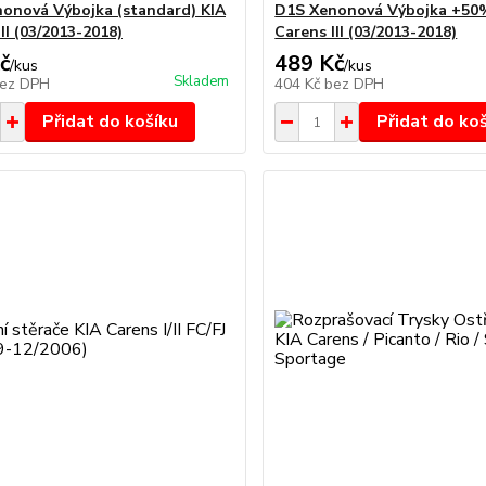
onová Výbojka (standard) KIA
D1S Xenonová Výbojka +50
II (03/2013-2018)
Carens III (03/2013-2018)
č
489 Kč
/
kus
/
kus
Skladem
ez DPH
404 Kč
bez DPH
Přidat do košíku
Přidat do ko