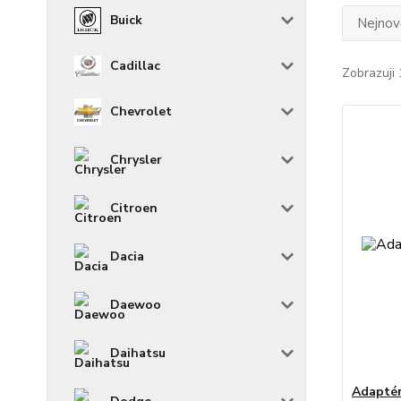
Buick
Nejnově
Cadillac
Zobrazuji 
Chevrolet
Chrysler
Citroen
Dacia
Daewoo
Daihatsu
Adaptér