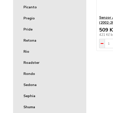
Picanto
Senzor A
Pregio
(2002-20
509 K
Pride
421 Kč
b
Retona
Rio
Roadster
Rondo
Sedona
Sephia
Shuma