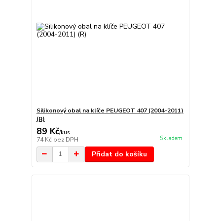
Silikonový obal na klíče PEUGEOT 407 (2004-2011)
(R)
89 Kč
/
kus
Skladem
74 Kč
bez DPH
Přidat do košíku