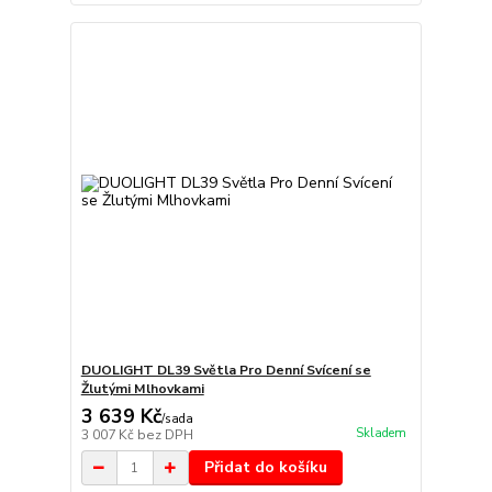
DUOLIGHT DL39 Světla Pro Denní Svícení se
Žlutými Mlhovkami
3 639 Kč
/
sada
Skladem
3 007 Kč
bez DPH
Přidat do košíku