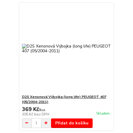
D2S Xenonová Výbojka (long life) PEUGEOT 407
(05/2004-2011)
369 Kč
/
kus
Skladem
305 Kč
bez DPH
Přidat do košíku