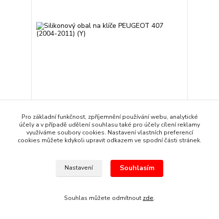
Silikonový obal na klíče PEUGEOT 407 (2004-2011)
Pro základní funkčnost, zpříjemnění používání webu, analytické
(Y)
účely a v případě udělení souhlasu také pro účely cílení reklamy
89 Kč
/
kus
využíváme soubory cookies. Nastavení vlastních preferencí
Skladem
74 Kč
bez DPH
cookies můžete kdykoli upravit odkazem ve spodní části stránek.
Přidat do košíku
Souhlasím
Nastavení
Souhlas můžete odmítnout
zde
.