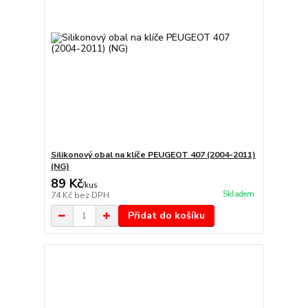
Silikonový obal na klíče PEUGEOT 407 (2004-2011)
(NG)
89 Kč
/
kus
Skladem
74 Kč
bez DPH
Přidat do košíku