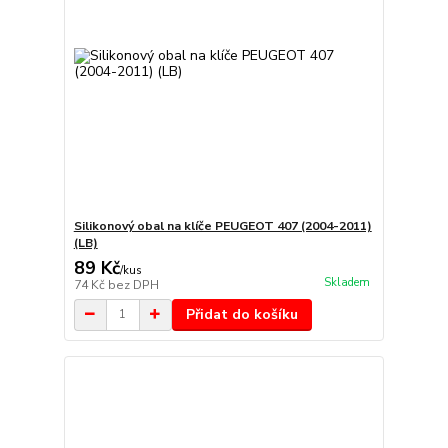
Silikonový obal na klíče PEUGEOT 407 (2004-2011)
(LB)
89 Kč
/
kus
Skladem
74 Kč
bez DPH
Přidat do košíku