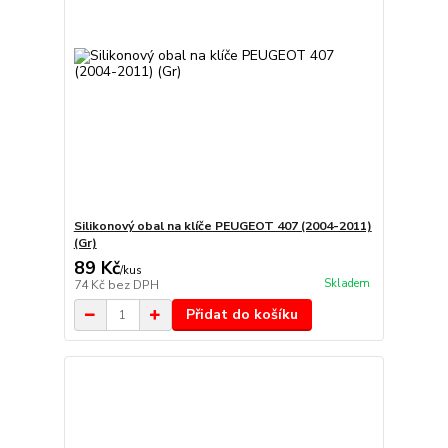
Silikonový obal na klíče PEUGEOT 407 (2004-2011)
(Gr)
89 Kč
/
kus
Skladem
74 Kč
bez DPH
Přidat do košíku