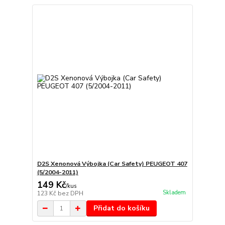
D2S Xenonová Výbojka (Car Safety) PEUGEOT 407
(5/2004-2011)
149 Kč
/
kus
Skladem
123 Kč
bez DPH
Přidat do košíku