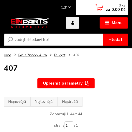
0
ks
CZK
za
0,00 Kč
Menu
Hledat
Úvod
Podle Značky Auta
Peugeot
407
407
Upřesnit parametry
Nejnovější
Nejlevnější
Nejdražší
Zobrazuji 1-44 z 44
strana
z 1