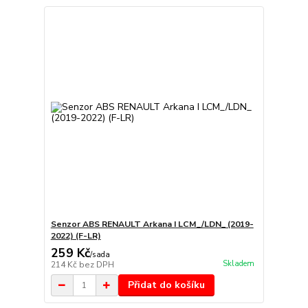
Senzor ABS RENAULT Arkana I LCM_/LDN_ (2019-
2022) (F-LR)
259 Kč
/
sada
Skladem
214 Kč
bez DPH
Přidat do košíku