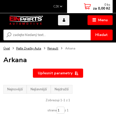
0
ks
CZK
za
0,00 Kč
Menu
Hledat
Úvod
Podle Značky Auta
Renault
Arkana
Arkana
Upřesnit parametry
Nejnovější
Nejlevnější
Nejdražší
Zobrazuji 1-1 z 1
strana
z 1