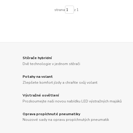
strana
z 1
Stěrače hybridní
Dvě technologie v jednom stěrači
Potahy na volant
Zlepšete komfort jízdy a chraňte svůj volant
Výstražné osvětlení
Prozkoumejte naši novou nabídku LED výstražných majáků
Oprava propíchnuté pneumatiky
Nouzové sady na opravu propíchnutých pneumatik