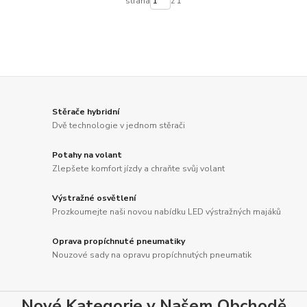
strana
z 1
Stěrače hybridní
Dvě technologie v jednom stěrači
Potahy na volant
Zlepšete komfort jízdy a chraňte svůj volant
Výstražné osvětlení
Prozkoumejte naši novou nabídku LED výstražných majáků
Oprava propíchnuté pneumatiky
Nouzové sady na opravu propíchnutých pneumatik
Nové Kategorie v Našem Obchodě