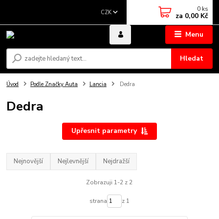
0
ks
CZK
za
0,00 Kč
Menu
Hledat
Úvod
Podle Značky Auta
Lancia
Dedra
Dedra
Upřesnit parametry
Nejnovější
Nejlevnější
Nejdražší
Zobrazuji 1-2 z 2
strana
z 1