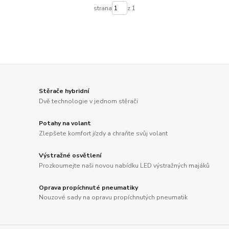
strana
z 1
Stěrače hybridní
Dvě technologie v jednom stěrači
Potahy na volant
Zlepšete komfort jízdy a chraňte svůj volant
Výstražné osvětlení
Prozkoumejte naši novou nabídku LED výstražných majáků
Oprava propíchnuté pneumatiky
Nouzové sady na opravu propíchnutých pneumatik