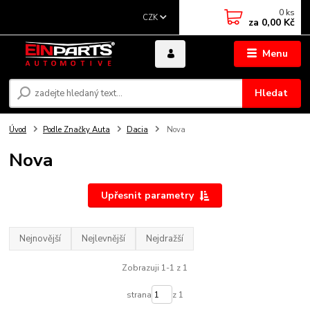
0
ks
CZK
za
0,00 Kč
Menu
Hledat
Úvod
Podle Značky Auta
Dacia
Nova
Nova
Upřesnit parametry
Nejnovější
Nejlevnější
Nejdražší
Zobrazuji 1-1 z 1
strana
z 1