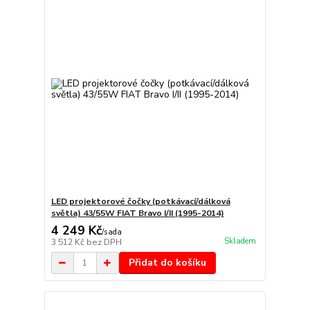
LED projektorové čočky (potkávací/dálková
světla) 43/55W FIAT Bravo I/II (1995-2014)
4 249 Kč
/
sada
Skladem
3 512 Kč
bez DPH
Přidat do košíku