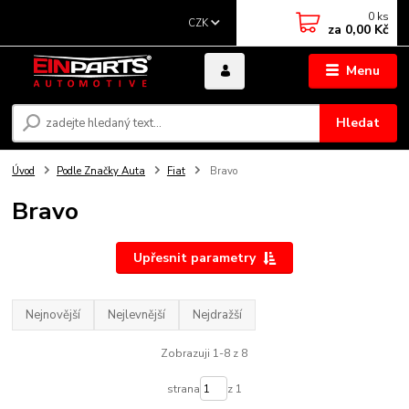
0
ks
CZK
za
0,00 Kč
Menu
Hledat
Úvod
Podle Značky Auta
Fiat
Bravo
Bravo
Upřesnit parametry
Nejnovější
Nejlevnější
Nejdražší
Zobrazuji 1-8 z 8
strana
z 1