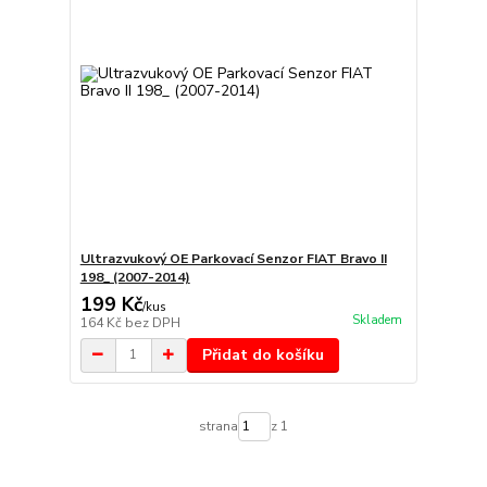
Ultrazvukový OE Parkovací Senzor FIAT Bravo II
198_ (2007-2014)
199 Kč
/
kus
Skladem
164 Kč
bez DPH
Přidat do košíku
strana
z 1