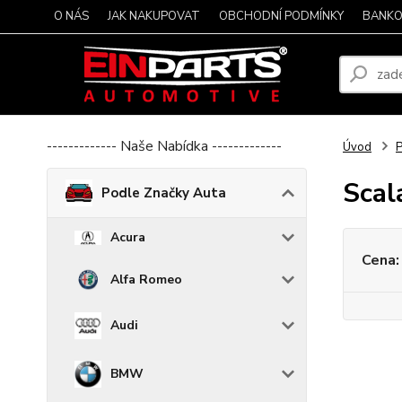
O NÁS
JAK NAKUPOVAT
OBCHODNÍ PODMÍNKY
BANKO
------------- Naše Nabídka -------------
Úvod
P
Scal
Podle Značky Auta
Acura
Cena:
Alfa Romeo
Audi
BMW