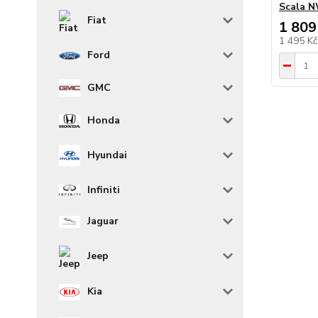
Scala 
Fiat
1 809
1 495 K
Ford
GMC
Honda
Hyundai
Infiniti
Jaguar
Jeep
Kia