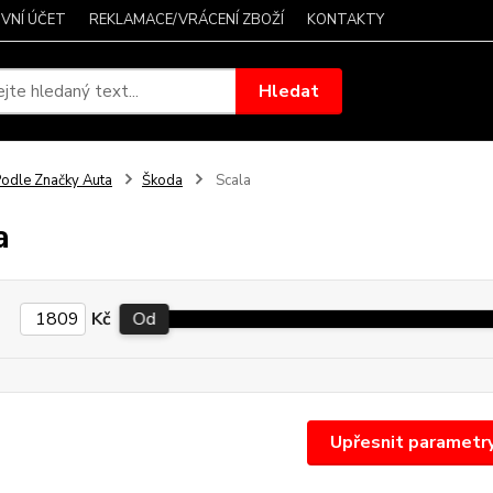
VNÍ ÚČET
REKLAMACE/VRÁCENÍ ZBOŽÍ
KONTAKTY
Hledat
odle Značky Auta
Škoda
Scala
a
Kč
Od
Upřesnit parametr