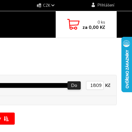
Přihlášení
CZK
0
ks
za
0,00 Kč
Do
Kč
y