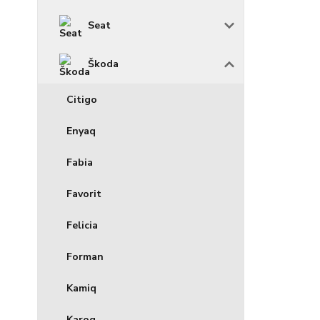
Seat
Škoda
Citigo
Enyaq
Fabia
Favorit
Felicia
Forman
Kamiq
Karoq