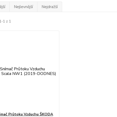
jší
Nejlevnější
Nejdražší
1-1 z 1
ímač Průtoku Vzduchu ŠKODA