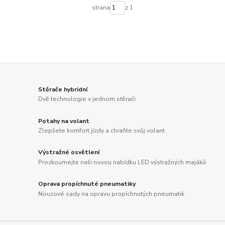
strana
z 1
Stěrače hybridní
Dvě technologie v jednom stěrači
Potahy na volant
Zlepšete komfort jízdy a chraňte svůj volant
Výstražné osvětlení
Prozkoumejte naši novou nabídku LED výstražných majáků
Oprava propíchnuté pneumatiky
Nouzové sady na opravu propíchnutých pneumatik