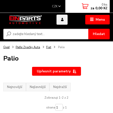
0
ks
CZK
za
0,00 Kč
Menu
Hledat
Úvod
Podle Značky Auta
Fiat
Palio
Palio
Upřesnit parametry
Nejnovější
Nejlevnější
Nejdražší
Zobrazuji 1-2 z 2
strana
z 1