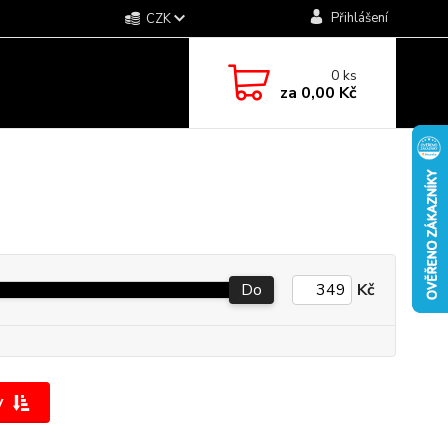
Přihlášení
CZK
0
ks
za
0,00 Kč
Do
Kč
y