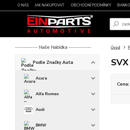
O NÁS
JAK NAKUPOVAT
OBCHODNÍ PODMÍNKY
BANKO
------------- Naše Nabídka -------------
Úvod
P
SVX
Podle Značky Auta
Acura
Cena:
Alfa Romeo
Audi
BMW