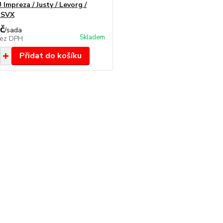
Impreza / Justy / Levorg /
/ SVX
č
/
sada
Skladem
ez DPH
Přidat do košíku