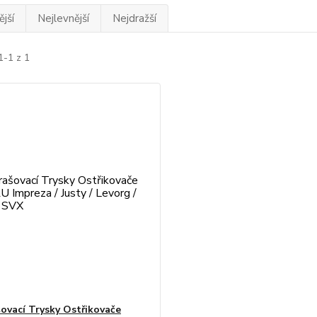
jší
Nejlevnější
Nejdražší
1-1 z 1
ovací Trysky Ostřikovače