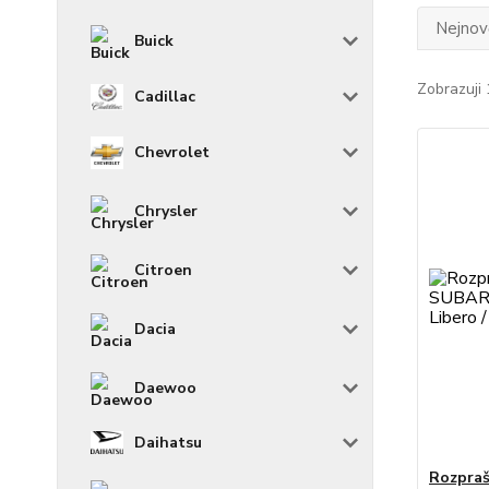
Nejnově
Buick
Zobrazuji 
Cadillac
Chevrolet
Chrysler
Citroen
Dacia
Daewoo
Daihatsu
Rozpraš