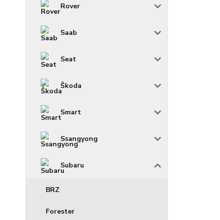
Rover
Saab
Seat
Škoda
Smart
Ssangyong
Subaru
BRZ
Forester