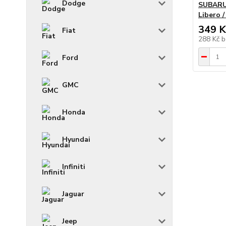
Dodge
SUBARU 
Libero 
349 K
Fiat
288 Kč
b
Ford
GMC
Honda
Hyundai
Infiniti
Jaguar
Jeep