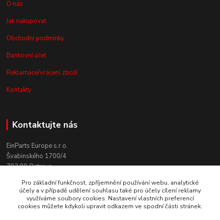
O nás
Jak nakupovat
Obchodní podmínky
Bankovní účet
Reklamace/vrácení zboží
Kontakty
Kontaktujte nás
EinParts Europe s.r.o.
Švabinského 1700/4
702 00 Ostrava
Pro základní funkčnost, zpříjemnění používání webu, analytické
+420 558 080 004
účely a v případě udělení souhlasu také pro účely cílení reklamy
(po. - pá. 9:00-13:00)
využíváme soubory cookies. Nastavení vlastních preferencí
cookies můžete kdykoli upravit odkazem ve spodní části stránek.
obchod@einparts.cz