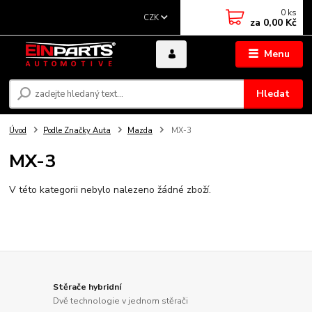
0
ks
CZK
za
0,00 Kč
Menu
Hledat
Úvod
Podle Značky Auta
Mazda
MX-3
MX-3
V této kategorii nebylo nalezeno žádné zboží.
Stěrače hybridní
Dvě technologie v jednom stěrači