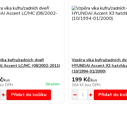
íka kufru/zadních dveří
Vzpěra víka kufru/zadních dv
 Accent LC/MC (08/2002-2011)
HYUNDAI Accent X3 hatchb
(10/1994-01/2000)
č
199 Kč
/
kus
/
kus
Skladem
ez DPH
164 Kč
bez DPH
Přidat do košíku
Přidat do ko