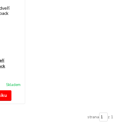
eří
ack
Skladem
šíku
strana
z 1