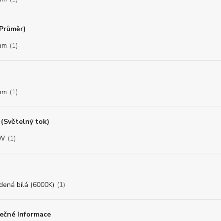
(Průměr)
mm
(1)
mm
(1)
(Světelný tok)
8W
(1)
dená bílá (6000K)
(1)
ečné Informace