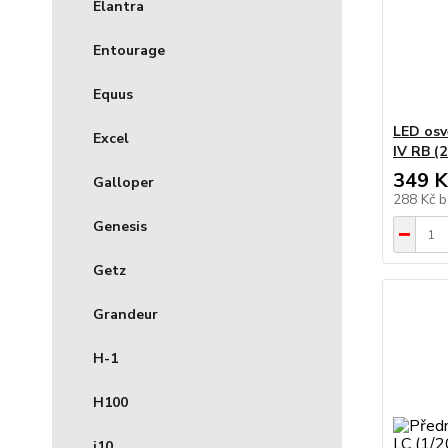
Elantra
Entourage
Equus
LED osv
Excel
IV RB (
349 K
Galloper
288 Kč
b
Genesis
Getz
Grandeur
H-1
H100
i10