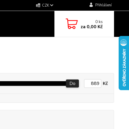
Přihlášení
CZK
0
ks
za
0,00 Kč
Do
Kč