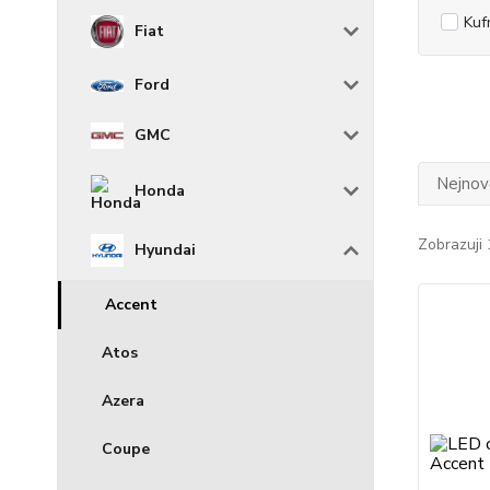
Kuf
Fiat
Ford
GMC
Nejnově
Honda
Zobrazuji 
Hyundai
Accent
Atos
Azera
Coupe