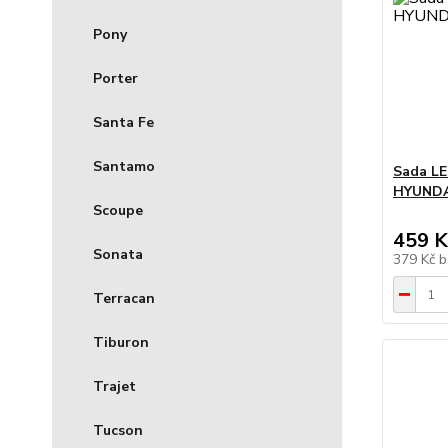
Pony
Porter
Santa Fe
Santamo
Sada LE
HYUNDA
Scoupe
459 K
Sonata
379 Kč
b
Terracan
Tiburon
Trajet
Tucson