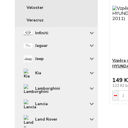
Veloster
Veracruz
Infiniti
Jaguar
Jeep
Vzpěra v
HYUNDAI
Kia
149 K
123 Kč
b
Lamborghini
Lancia
Land Rover