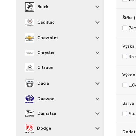
Buick
Šířka 
Cadillac
74
Chevrolet
Výška
Chrysler
35
Citroen
Výkon 
Dacia
1,
Daewoo
Barva
Daihatsu
Stu
Dodge
Dodat