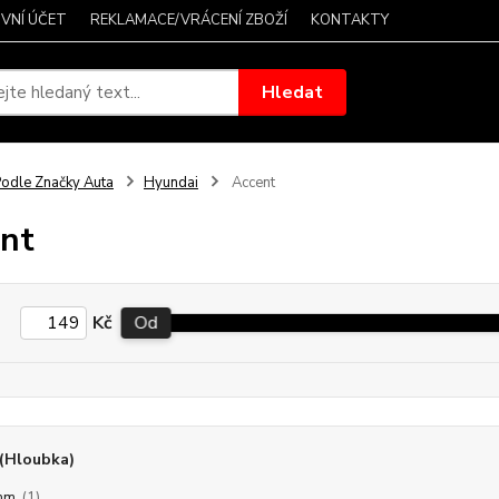
VNÍ ÚČET
REKLAMACE/VRÁCENÍ ZBOŽÍ
KONTAKTY
Hledat
odle Značky Auta
Hyundai
Accent
nt
Kč
Od
(Hloubka)
mm
(1)