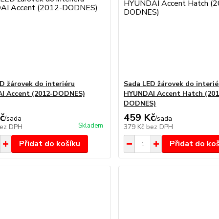
D žárovek do interiéru
Sada LED žárovek do interié
I Accent (2012-DODNES)
HYUNDAI Accent Hatch (201
DODNES)
č
459 Kč
/
sada
/
sada
Skladem
ez DPH
379 Kč
bez DPH
Přidat do košíku
Přidat do ko