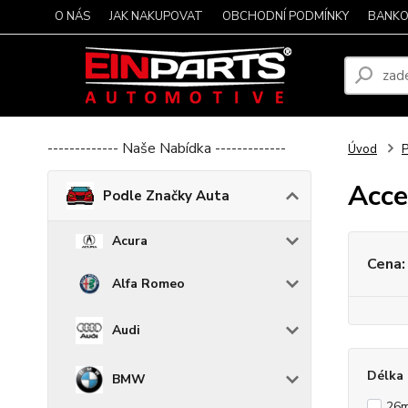
O NÁS
JAK NAKUPOVAT
OBCHODNÍ PODMÍNKY
BANKO
------------- Naše Nabídka -------------
Úvod
P
Acce
Podle Značky Auta
Acura
Cena:
Alfa Romeo
Audi
Délka 
BMW
26