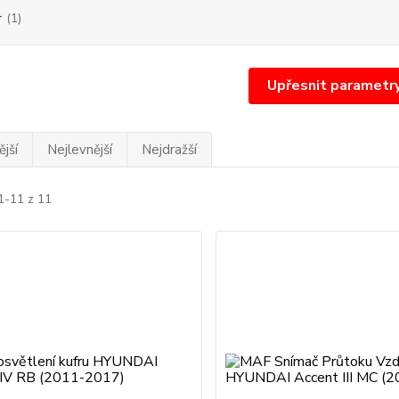
r
(1)
Upřesnit parametr
jší
Nejlevnější
Nejdražší
1-11 z 11