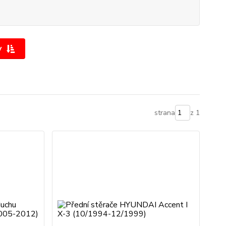
y
strana
z 1