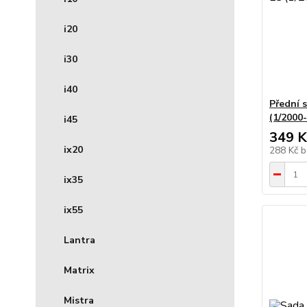
i20
i30
i40
Přední 
(1/2000
i45
349 K
ix20
288 Kč
b
ix35
ix55
Lantra
Matrix
Mistra