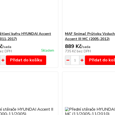
ětlení kufru HYUNDAI Accent
MAF Snímač Průtoku Vzduc
2011-2017)
Accent III MC (2005-2012)
č
889 Kč
/
sada
/
sada
Skladem
ez DPH
735 Kč
bez DPH
Přidat do košíku
Přidat do ko