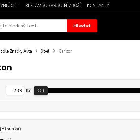
VNÍ ÚČET
REKLAMACE/VRÁCENÍ ZBOŽÍ
KONTAKTY
Hledat
odle Značky Auta
Opel
Carlton
ton
Kč
Od
(Hloubka)
mm
(1)