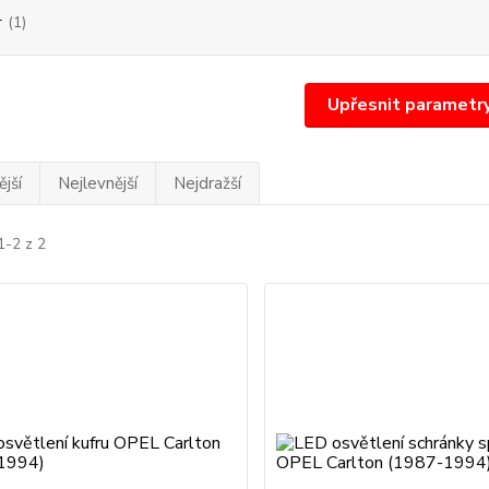
r
(1)
Upřesnit parametr
jší
Nejlevnější
Nejdražší
1-2 z 2