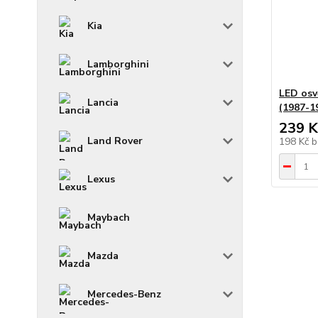
Kia
Lamborghini
LED osv
Lancia
(1987-1
239 K
Land Rover
198 Kč
b
Lexus
Maybach
Mazda
Mercedes-Benz