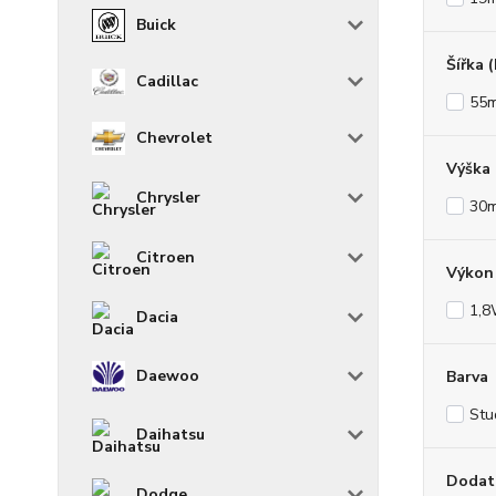
Buick
Šířka 
Cadillac
55
Chevrolet
Výška
Chrysler
30
Citroen
Výkon 
1,
Dacia
Daewoo
Barva
Stu
Daihatsu
Dodat
Dodge