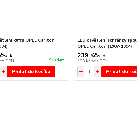
ětlení kufru OPEL Carlton
LED osvětlení schránky spol
994)
OPEL Carlton (1987-1994)
č
239 Kč
/
sada
/
sada
Skladem
ez DPH
198 Kč
bez DPH
Přidat do košíku
Přidat do ko