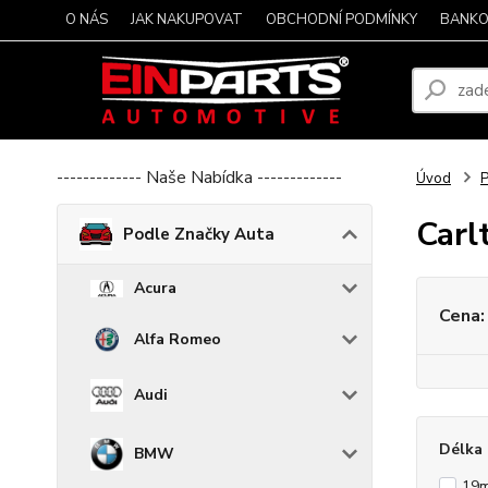
O NÁS
JAK NAKUPOVAT
OBCHODNÍ PODMÍNKY
BANKO
------------- Naše Nabídka -------------
Úvod
P
Carl
Podle Značky Auta
Acura
Cena:
Alfa Romeo
Audi
Délka 
BMW
19