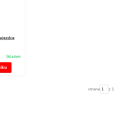
ujezdce
Skladem
šíku
strana
z 1