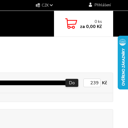
Přihlášení
CZK
0
ks
za
0,00 Kč
Do
Kč