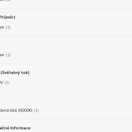
(Průměr)
mm
(1)
mm
(1)
(Světelný tok)
8W
(1)
dená bílá (6000K)
(1)
ečné Informace