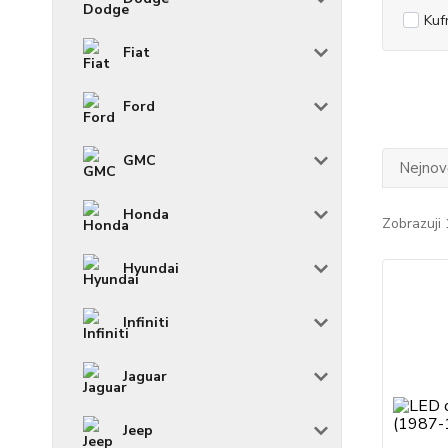
Kuf
Fiat
Ford
GMC
Nejnově
Honda
Zobrazuji 
Hyundai
Infiniti
Jaguar
Jeep