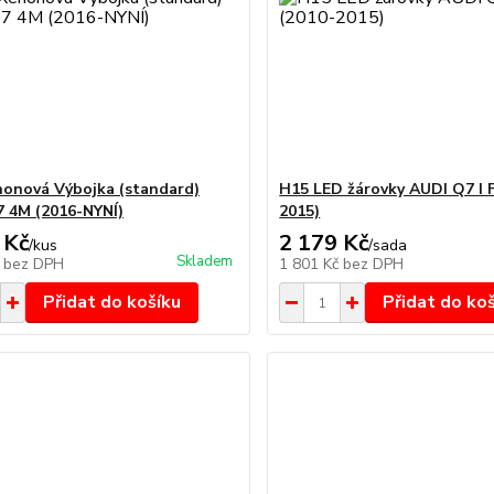
onová Výbojka (standard)
H15 LED žárovky AUDI Q7 I F
 4M (2016-NYNÍ)
2015)
 Kč
2 179 Kč
/
kus
/
sada
Skladem
č
bez DPH
1 801 Kč
bez DPH
Přidat do košíku
Přidat do ko