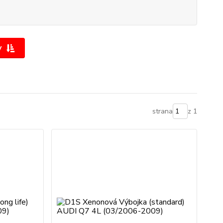
y
strana
z 1