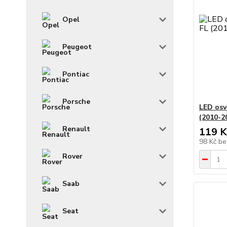
Opel
Peugeot
Pontiac
Porsche
LED osv
(2010-20
Renault
119 K
98 Kč
be
Rover
Saab
Seat