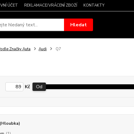
VNÍ ÚČET
REKLAMACE/VRÁCENÍ ZBOŽÍ
KONTAKTY
Hledat
odle Značky Auta
Audi
Q7
Kč
Od
(Hloubka)
mm
(1)