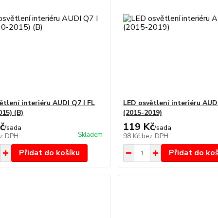
ětlení interiéru AUDI Q7 I FL
LED osvětlení interiéru AUDI
15) (B)
(2015-2019)
č
119 Kč
/
sada
/
sada
Skladem
z DPH
98 Kč
bez DPH
Přidat do košíku
Přidat do ko