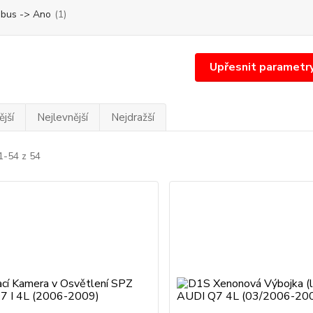
bus -> Ano
(1)
Upřesnit parametr
jší
Nejlevnější
Nejdražší
1-54 z 54