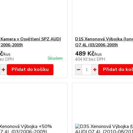
 Kamera v Osvětlení SPZ AUDI
D1S Xenonová Výbojka (long
 (2006-2009)
Q7 4L (03/2006-2009)
č
489 Kč
/
kus
/
kus
Skladem
ez DPH
404 Kč
bez DPH
Přidat do košíku
Přidat do ko