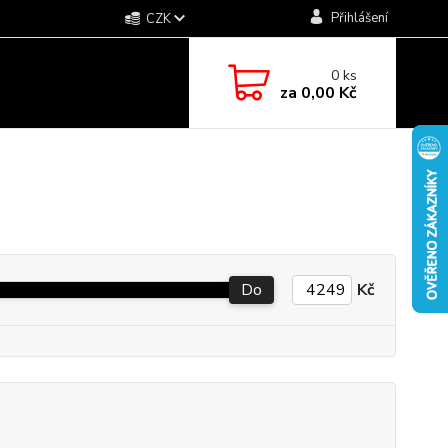
Přihlášení
CZK
0
ks
za
0,00 Kč
Do
Kč