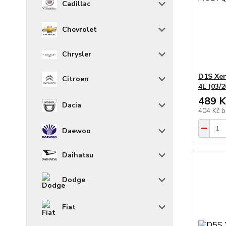
Cadillac
Chevrolet
Chrysler
D1S Xe
Citroen
4L (03/
489 K
Dacia
404 Kč
b
Daewoo
Daihatsu
Dodge
Fiat