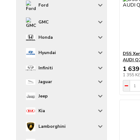
Ford
GMC
Honda
Hyundai
D5S Xen
AUDI Q7
1 639
Infiniti
1 355 K
Jaguar
Jeep
Kia
Lamborghini