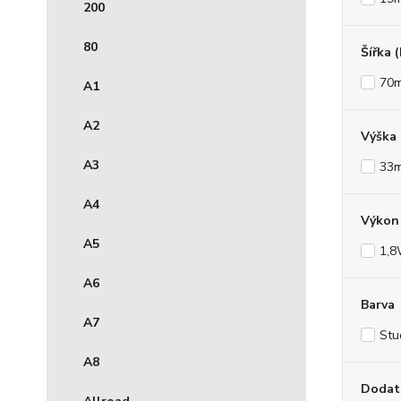
200
80
Šířka 
70
A1
A2
Výška
A3
33
A4
Výkon 
A5
1,
A6
Barva
A7
Stu
A8
Dodat