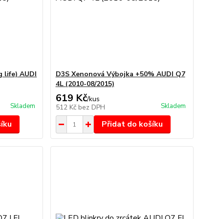
 life) AUDI
D3S Xenonová Výbojka +50% AUDI Q7
4L (2010-08/2015)
619 Kč
/
kus
Skladem
Skladem
512 Kč
bez DPH
šíku
Přidat do košíku