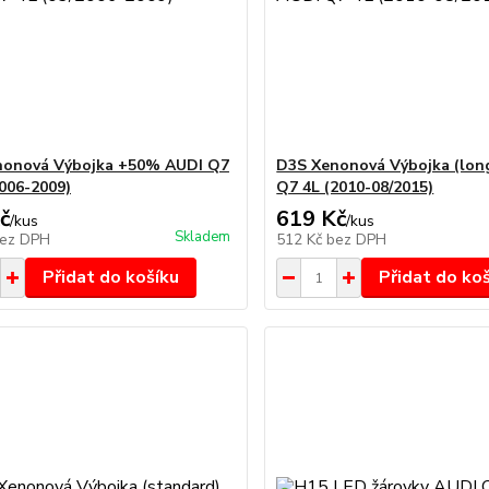
nonová Výbojka +50% AUDI Q7
D3S Xenonová Výbojka (long
2006-2009)
Q7 4L (2010-08/2015)
č
619 Kč
/
kus
/
kus
Skladem
ez DPH
512 Kč
bez DPH
Přidat do košíku
Přidat do ko