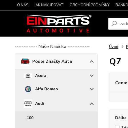
O NÁS
JAK NAKUPOVAT
OBCHODNÍ PODMÍNKY
BANKO
------------- Naše Nabídka -------------
Úvod
P
Q7
Podle Značky Auta
Acura
Cena:
Alfa Romeo
Audi
100
Délka 
19