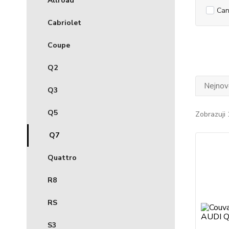
Allroad
Can
Cabriolet
Coupe
Q2
Nejnově
Q3
Q5
Zobrazuji 
Q7
Quattro
R8
RS
S3