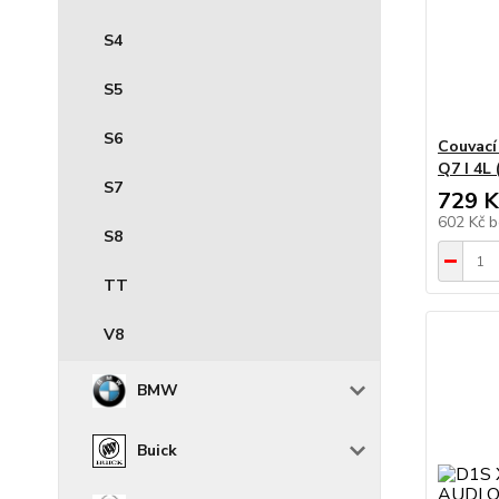
S4
S5
S6
Couvací
Q7 I 4L
S7
729 K
602 Kč
b
S8
TT
V8
BMW
Buick