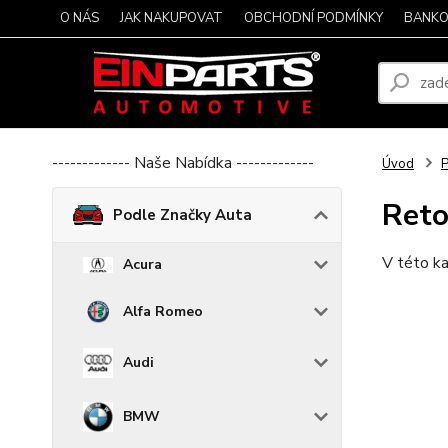
O NÁS
JAK NAKUPOVAT
OBCHODNÍ PODMÍNKY
BANKO
------------- Naše Nabídka -------------
Úvod
P
Ret
Podle Značky Auta
V této ka
Acura
Alfa Romeo
Audi
BMW