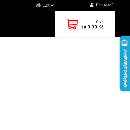
Přihlášení
CZK
0
ks
za
0,00 Kč