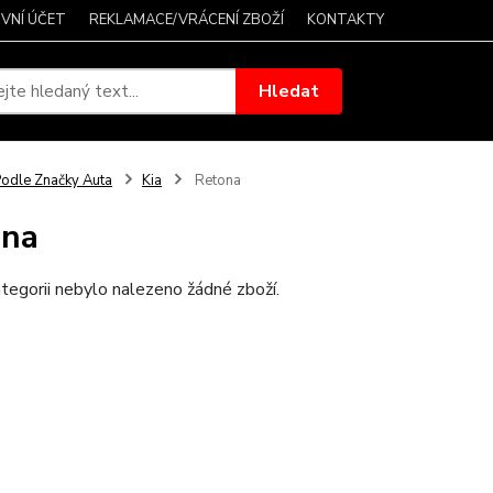
VNÍ ÚČET
REKLAMACE/VRÁCENÍ ZBOŽÍ
KONTAKTY
Hledat
odle Značky Auta
Kia
Retona
ona
tegorii nebylo nalezeno žádné zboží.