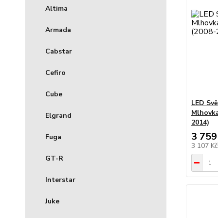
Altima
Armada
Cabstar
Cefiro
Cube
LED Svě
Mlhovka
Elgrand
2014)
3 759
Fuga
3 107 K
GT-R
Interstar
Juke