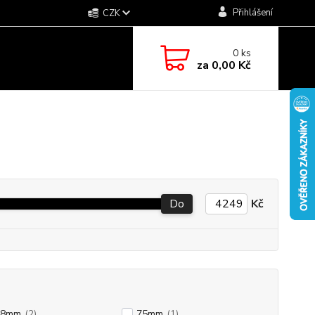
Přihlášení
CZK
0
ks
za
0,00 Kč
Do
Kč
88mm
(2)
75mm
(1)