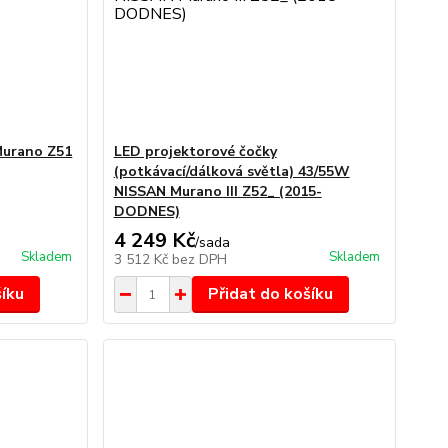
Murano Z51
LED projektorové čočky
(potkávací/dálková světla) 43/55W
NISSAN Murano III Z52_ (2015-
DODNES)
4 249 Kč
/
sada
Skladem
Skladem
3 512 Kč
bez DPH
šíku
Přidat do košíku