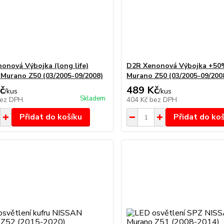
onová Výbojka (long life)
D2R Xenonová Výbojka +50
Murano Z50 (03/2005-09/2008)
Murano Z50 (03/2005-09/200
č
489 Kč
/
kus
/
kus
Skladem
ez DPH
404 Kč
bez DPH
Přidat do košíku
Přidat do ko