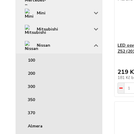
Mini
Mitsubishi
Nissan
LED osv
Z52 (20
100
219 K
200
181 Kč
b
300
350
370
Almera