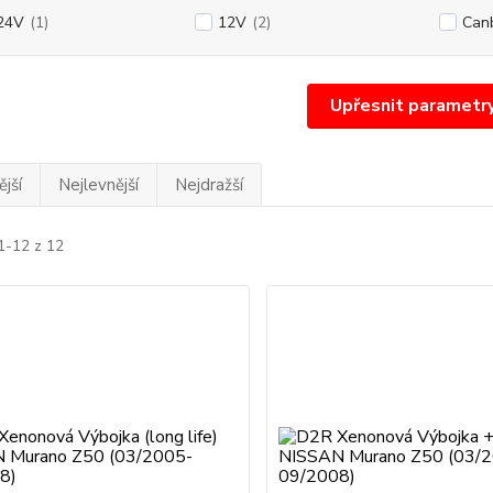
24V
(1)
12V
(2)
Can
Upřesnit parametr
jší
Nejlevnější
Nejdražší
1-12 z 12