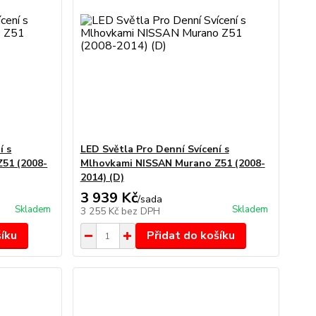
í s
LED Světla Pro Denní Svícení s
51 (2008-
Mlhovkami NISSAN Murano Z51 (2008-
2014) (D)
3 939 Kč
/
sada
Skladem
Skladem
3 255 Kč
bez DPH
šíku
Přidat do košíku