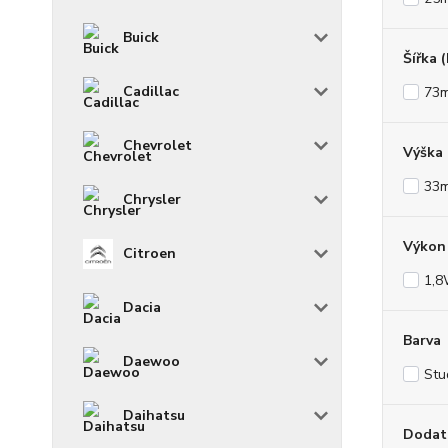
Buick
Šířka 
Cadillac
73
Chevrolet
Výška
33
Chrysler
Výkon 
Citroen
1,
Dacia
Barva
Daewoo
Stu
Daihatsu
Dodat