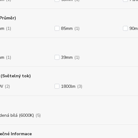
(Průměr)
mm
(1)
85mm
(1)
90
mm
(1)
39mm
(1)
(Světelný tok)
8W
(2)
1800lm
(3)
dená bílá (6000K)
(5)
ečné Informace