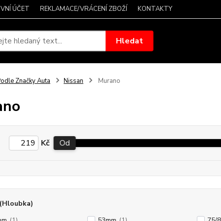
VNÍ ÚČET
REKLAMACE/VRÁCENÍ ZBOŽÍ
KONTAKTY
Hledat
odle Značky Auta
Nissan
Murano
ano
Kč
Od
(Hloubka)
mm
(1)
53mm
(1)
75/