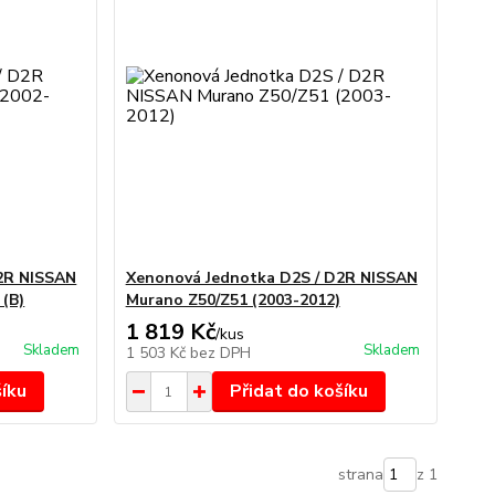
2R NISSAN
Xenonová Jednotka D2S / D2R NISSAN
 (B)
Murano Z50/Z51 (2003-2012)
1 819 Kč
/
kus
Skladem
Skladem
1 503 Kč
bez DPH
šíku
Přidat do košíku
strana
z 1