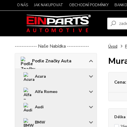
O NÁS
JAK NAKUPOVAT
OBCHODNÍ PODMÍNKY
BANKO
------------- Naše Nabídka -------------
Úvod
P
Mur
Podle Značky Auta
Acura
Cena:
Alfa Romeo
Audi
Délka 
BMW
25