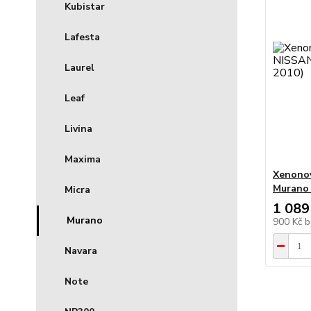
Kubistar
Lafesta
Laurel
Leaf
Livina
Maxima
Xenonov
Murano 
Micra
1 089
Murano
900 Kč
b
Navara
Note