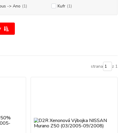
bus -> Ano
(1)
Kufr
(1)
y
strana
z 1