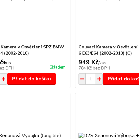
 Kamera v Osvětlení SPZ BMW
Couvací Kamera v Osvětlen
64 (2002-2010)
6 E63/E64 (2002-2010) (C)
č
949 Kč
/
kus
/
kus
Skladem
ez DPH
784 Kč
bez DPH
Přidat do košíku
Přidat do ko