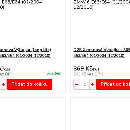
onová Výbojka (long life)
D2S Xenonová Výbojka +5
63/E64 (01/2004-12/2010)
E63/E64 (01/2004-12/2010)
č
369 Kč
/
kus
/
kus
Skladem
ez DPH
305 Kč
bez DPH
Přidat do košíku
Přidat do ko