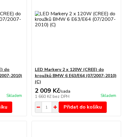
E) do
LED Markery 2 x 120W (CREE) do
2007-2010)
kroužků BMW 6 E63/E64 (07/2007-2010)
(C)
2 009 Kč
/
sada
Skladem
Skladem
1 660 Kč
bez DPH
šíku
Přidat do košíku