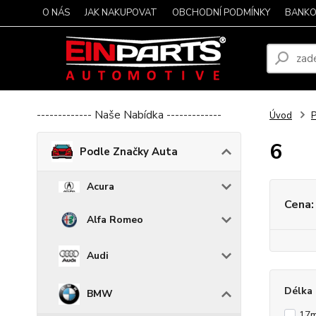
O NÁS
JAK NAKUPOVAT
OBCHODNÍ PODMÍNKY
BANKO
------------- Naše Nabídka -------------
Úvod
P
6
Podle Značky Auta
Acura
Cena:
Alfa Romeo
Audi
Délka 
BMW
17