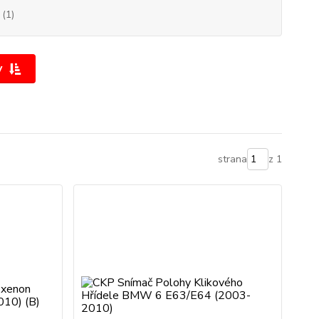
(1)
y
strana
z 1