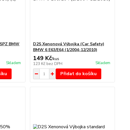
í SPZ BMW
D2S Xenonová Výbojka (Car Safety)
BMW 6 E63/E64 (1/2004-12/2010)
149 Kč
/
kus
Skladem
Skladem
123 Kč
bez DPH
šíku
Přidat do košíku