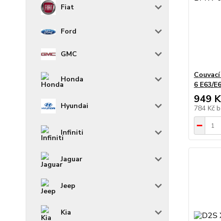
Fiat
Ford
GMC
Couvací
Honda
6 E63/E
949 K
Hyundai
784 Kč
b
Infiniti
Jaguar
Jeep
Kia