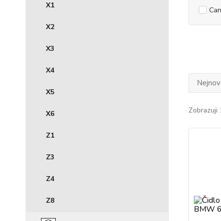
X1
Can
X2
X3
X4
Nejnově
X5
Zobrazuji 
X6
Z1
Z3
Z4
Z8