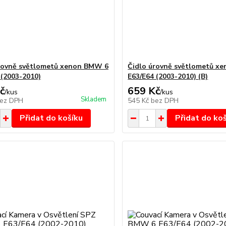
rovně světlometů xenon BMW 6
Čidlo úrovně světlometů x
 (2003-2010)
E63/E64 (2003-2010) (B)
č
659 Kč
/
kus
/
kus
Skladem
ez DPH
545 Kč
bez DPH
Přidat do košíku
Přidat do ko