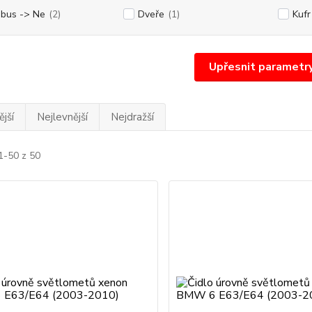
bus -> Ne
(2)
Dveře
(1)
Kufr
Upřesnit parametr
jší
Nejlevnější
Nejdražší
1-50 z 50