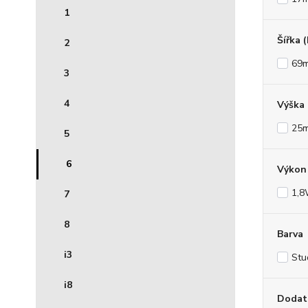
1
Šířka 
2
69
3
4
Výška
25
5
6
Výkon 
1,
7
8
Barva
i3
Stu
i8
Dodat