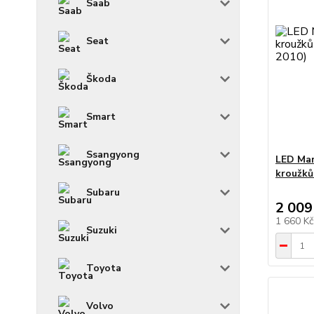
Saab
Seat
Škoda
Smart
Ssangyong
LED Mar
kroužků
Subaru
2 009
1 660 K
Suzuki
Toyota
Volvo