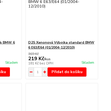
0% BMW 6
D2S Xenonová Výbojka standard BMW
6 E63/E64 (01/2004-12/2010)
369 Kč
219 Kč
/
kus
Skladem
Skladem
181 Kč
bez DPH
šíku
Přidat do košíku