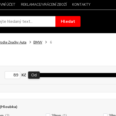
VNÍ ÚČET
REKLAMACE/VRÁCENÍ ZBOŽÍ
KONTAKTY
Hledat
odle Značky Auta
BMW
6
Kč
Od
(Hloubka)
mm
(2)
28mm
(1)
38