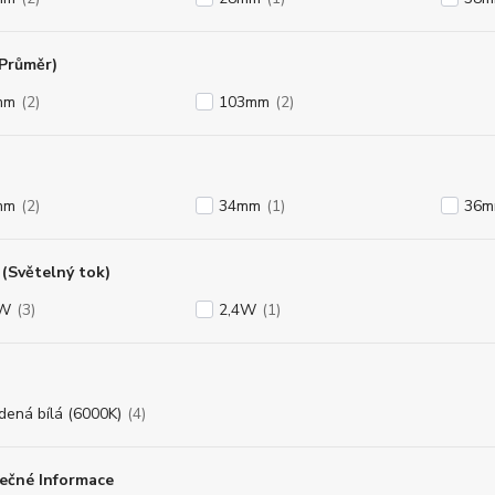
(Průměr)
mm
(2)
103mm
(2)
mm
(2)
34mm
(1)
36
(Světelný tok)
8W
(3)
2,4W
(1)
dená bílá (6000K)
(4)
ečné Informace