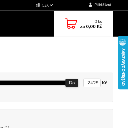
Přihlášení
CZK
0
ks
za
0,00 Kč
Do
Kč
mm
(1)