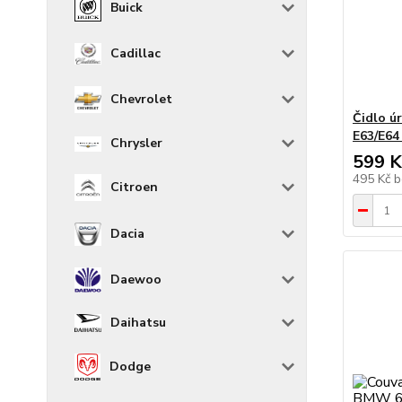
Buick
Cadillac
Chevrolet
Čidlo ú
E63/E64
Chrysler
599 K
495 Kč
b
Citroen
Dacia
Daewoo
Daihatsu
Dodge