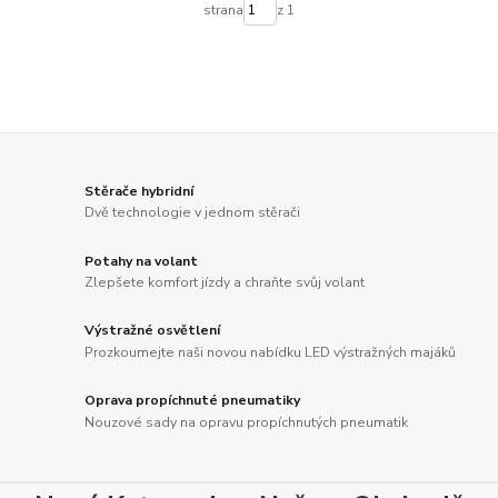
strana
z 1
Stěrače hybridní
Dvě technologie v jednom stěrači
Potahy na volant
Zlepšete komfort jízdy a chraňte svůj volant
Výstražné osvětlení
Prozkoumejte naši novou nabídku LED výstražných majáků
Oprava propíchnuté pneumatiky
Nouzové sady na opravu propíchnutých pneumatik