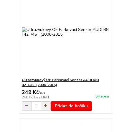
Ultrazvukový OE Parkovací Senzor AUDI R8 I
42_/4S_ (2006-2015)
249 Kč
/
kus
Skladem
206 Kč
bez DPH
Přidat do košíku