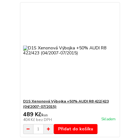
D1S Xenonová Výbojka +50% AUDI R8 422/423
(04/2007-07/2015)
489 Kč
/
kus
Skladem
404 Kč
bez DPH
Přidat do košíku