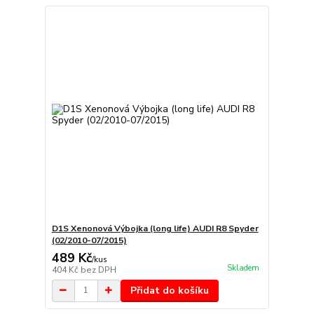
D1S Xenonová Výbojka (long life) AUDI R8 Spyder
(02/2010-07/2015)
489 Kč
/
kus
Skladem
404 Kč
bez DPH
Přidat do košíku