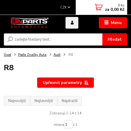
0
ks
CZK
za
0,00 Kč
Menu
Hledat
Úvod
Podle Značky Auta
Audi
R8
R8
Upřesnit parametry
Nejnovější
Nejlevnější
Nejdražší
Zobrazuji 1-14 z 14
strana
z 1