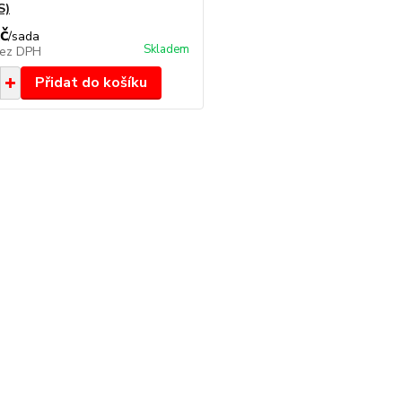
S)
č
/
sada
Skladem
ez DPH
Přidat do košíku