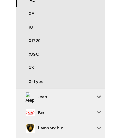
XE
XF
XJ
XJ220
XJSC
XK
X-Type
Jeep
Kia
Lamborghini