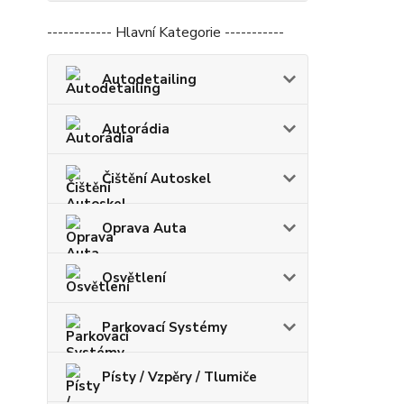
------------ Hlavní Kategorie -----------
Autodetailing
Autorádia
Čištění Autoskel
Oprava Auta
Osvětlení
Parkovací Systémy
Písty / Vzpěry / Tlumiče