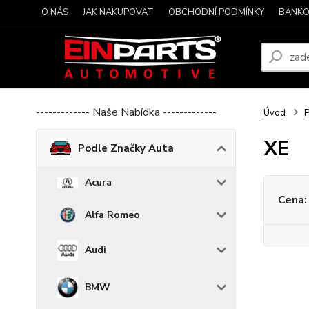
O NÁS
JAK NAKUPOVAT
OBCHODNÍ PODMÍNKY
BANKO
------------- Naše Nabídka -------------
Úvod
P
XE
Podle Značky Auta
Acura
Cena:
Alfa Romeo
Audi
BMW