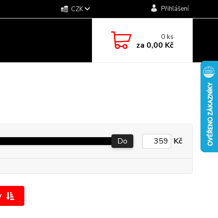
Přihlášení
CZK
0
ks
za
0,00 Kč
Do
Kč
y