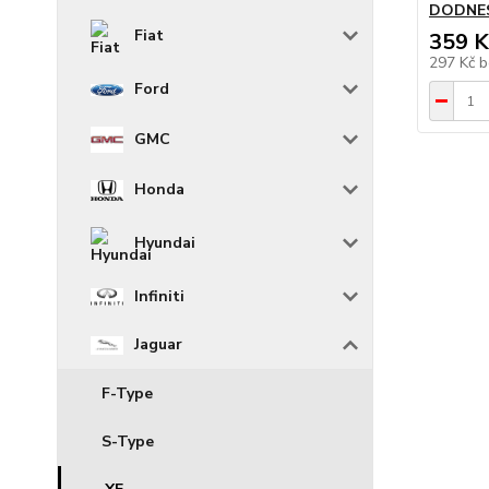
DODNE
Fiat
359 K
297 Kč
b
Ford
GMC
Honda
Hyundai
Infiniti
Jaguar
F-Type
S-Type