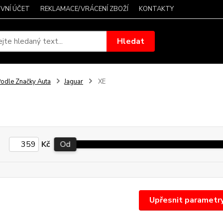
VNÍ ÚČET
REKLAMACE/VRÁCENÍ ZBOŽÍ
KONTAKTY
Hledat
odle Značky Auta
Jaguar
XE
Kč
Od
Upřesnit parametr