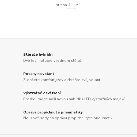
strana
z 1
Stěrače hybridní
Dvě technologie v jednom stěrači
Potahy na volant
Zlepšete komfort jízdy a chraňte svůj volant
Výstražné osvětlení
Prozkoumejte naši novou nabídku LED výstražných majáků
Oprava propíchnuté pneumatiky
Nouzové sady na opravu propíchnutých pneumatik