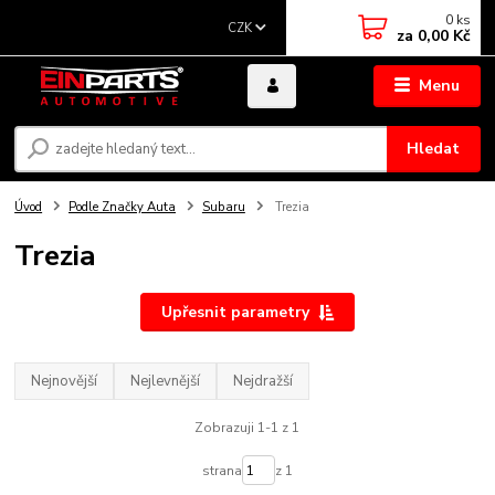
0
ks
CZK
za
0,00 Kč
Menu
Hledat
Úvod
Podle Značky Auta
Subaru
Trezia
Trezia
Upřesnit parametry
Nejnovější
Nejlevnější
Nejdražší
Zobrazuji 1-1 z 1
strana
z 1