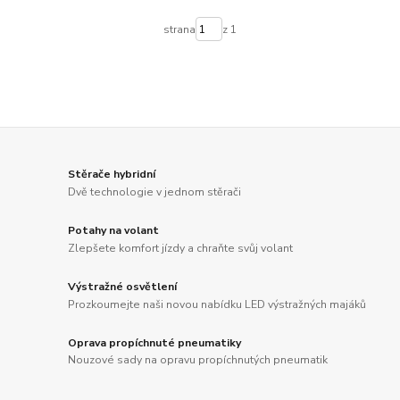
strana
z 1
Stěrače hybridní
Dvě technologie v jednom stěrači
Potahy na volant
Zlepšete komfort jízdy a chraňte svůj volant
Výstražné osvětlení
Prozkoumejte naši novou nabídku LED výstražných majáků
Oprava propíchnuté pneumatiky
Nouzové sady na opravu propíchnutých pneumatik