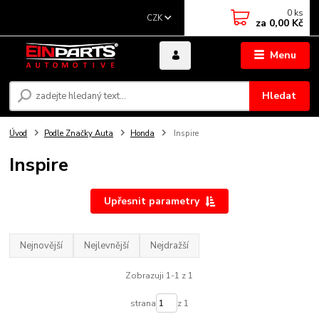
0
ks
CZK
za
0,00 Kč
Menu
Hledat
Úvod
Podle Značky Auta
Honda
Inspire
Inspire
Upřesnit parametry
Nejnovější
Nejlevnější
Nejdražší
Zobrazuji 1-1 z 1
strana
z 1