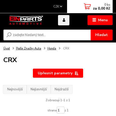
0
ks
CZK
za
0,00 Kč
Menu
Hledat
Úvod
Podle Značky Auta
Honda
CRX
CRX
Upřesnit parametry
Nejnovější
Nejlevnější
Nejdražší
Zobrazuji 1-1 z 1
strana
z 1