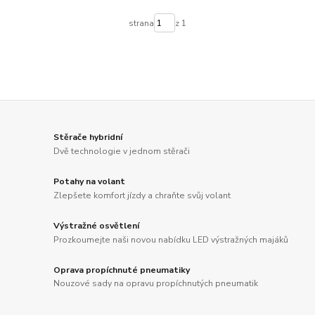
strana
z 1
Stěrače hybridní
Dvě technologie v jednom stěrači
Potahy na volant
Zlepšete komfort jízdy a chraňte svůj volant
Výstražné osvětlení
Prozkoumejte naši novou nabídku LED výstražných majáků
Oprava propíchnuté pneumatiky
Nouzové sady na opravu propíchnutých pneumatik