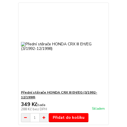
Přední stěrače HONDA CRX III EH/EG (3/1992-
12/1998)
349 Kč
/
sada
Skladem
288 Kč
bez DPH
Přidat do košíku