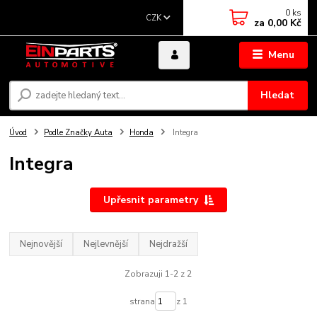
0
ks
CZK
za
0,00 Kč
Menu
Hledat
Úvod
Podle Značky Auta
Honda
Integra
Integra
Upřesnit parametry
Nejnovější
Nejlevnější
Nejdražší
Zobrazuji 1-2 z 2
strana
z 1