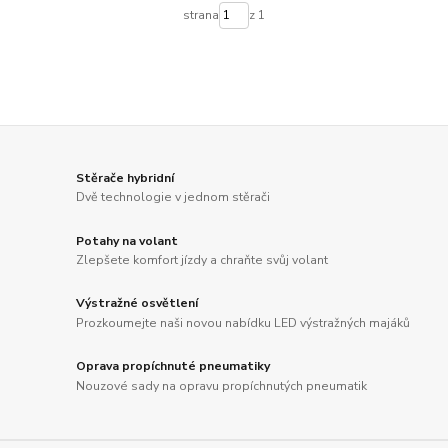
strana
z 1
Stěrače hybridní
Dvě technologie v jednom stěrači
Potahy na volant
Zlepšete komfort jízdy a chraňte svůj volant
Výstražné osvětlení
Prozkoumejte naši novou nabídku LED výstražných majáků
Oprava propíchnuté pneumatiky
Nouzové sady na opravu propíchnutých pneumatik