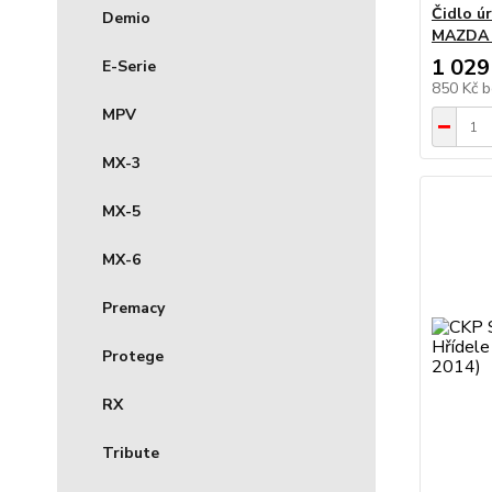
Čidlo ú
Demio
MAZDA 6
1 029
E-Serie
850 Kč
b
MPV
MX-3
MX-5
MX-6
Premacy
Protege
RX
Tribute