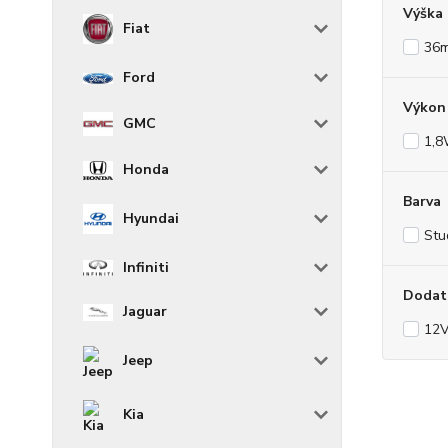
Výška
Fiat
36
Ford
Výkon 
GMC
1,
Honda
Barva
Hyundai
Stu
Infiniti
Dodat
Jaguar
12
Jeep
Kia