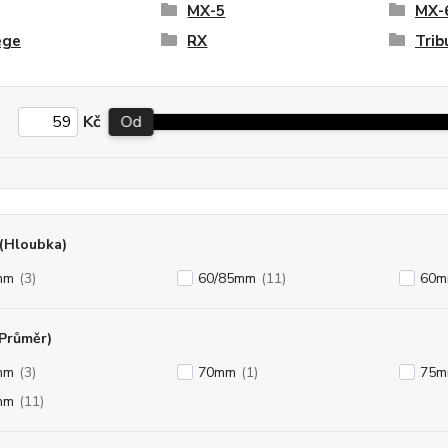
MX-5
MX-
ege
RX
Trib
Kč
Od
(Hloubka)
mm
(3)
60/85mm
(11)
60
(Průměr)
mm
(3)
70mm
(1)
75
mm
(11)