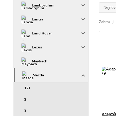
Lamborghini
Nejnově
Lancia
Zobrazuji 
Land Rover
Lexus
Maybach
Mazda
121
2
3
Adaptér