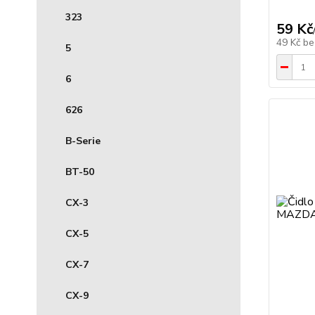
323
59 Kč
49 Kč
be
5
6
626
B-Serie
BT-50
CX-3
CX-5
CX-7
CX-9