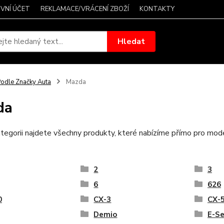
VNÍ ÚČET
REKLAMACE/VRÁCENÍ ZBOŽÍ
KONTAKTY
Hledat
odle Značky Auta
Mazda
da
tegorii najdete všechny produkty, které nabízíme přímo pro mo
2
3
6
626
0
CX-3
CX-
Demio
E-Se