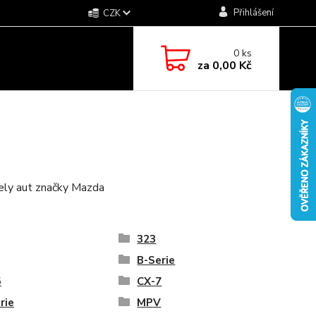
Přihlášení
CZK
0
ks
za
0,00 Kč
dely aut značky Mazda
323
B-Serie
5
CX-7
rie
MPV