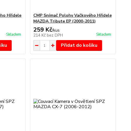
ho Hřídele
CMP Snímač Polohy Vačkového Hřídele
MAZDA Tribute EP (2000-2011)
259 Kč
/
kus
Skladem
Skladem
214 Kč
bez DPH
šíku
Přidat do košíku