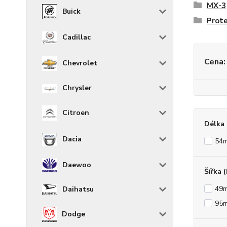
MX-3
Buick
Prot
Cadillac
Cena:
Chevrolet
Chrysler
Citroen
Délka 
Dacia
54
Daewoo
Šířka 
49
Daihatsu
95
Dodge