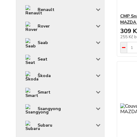
Renault
CMP Sní
MAZDA 1
Rover
309 K
255 Kč
b
Saab
Seat
Škoda
Smart
Ssangyong
Subaru