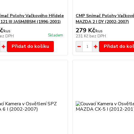
mač Polohy Vačkového Hřídele
CMP Snímač Polohy Vačkové
21 III JASM/JBSM (1996-2001)
MAZDA 2 I DY (2002-2007)
č
279 Kč
/
kus
/
kus
Skladem
ez DPH
231 Kč
bez DPH
Přidat do košíku
Přidat do ko