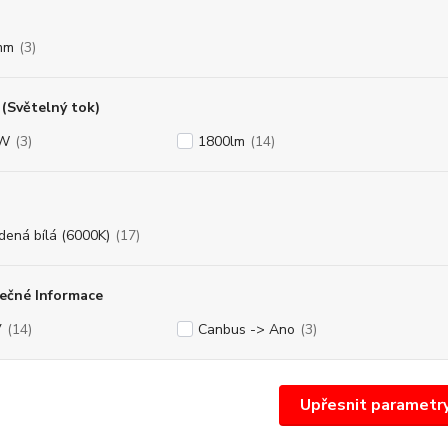
mm
(3)
(Světelný tok)
8W
(3)
1800lm
(14)
dená bílá (6000K)
(17)
ečné Informace
V
(14)
Canbus -> Ano
(3)
Upřesnit parametr