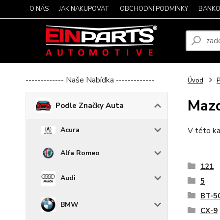
O NÁS
JAK NAKUPOVAT
OBCHODNÍ PODMÍNKY
BANKO
------------- Naše Nabídka -------------
Úvod
P
Maz
Podle Značky Auta
Acura
V této ka
Alfa Romeo
121
Audi
5
BT-5
BMW
CX-9