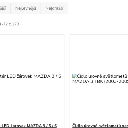
jší
Nejlevnější
Nejdražší
1-72 z 179
 LED žárovek MAZDA 3 / 5 / 6
Čidlo úrovně světlometů xe