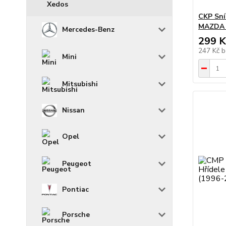
Xedos
CKP Sní
MAZDA 2
Mercedes-Benz
299 K
247 Kč
b
Mini
Mitsubishi
Nissan
Opel
Peugeot
Pontiac
Porsche