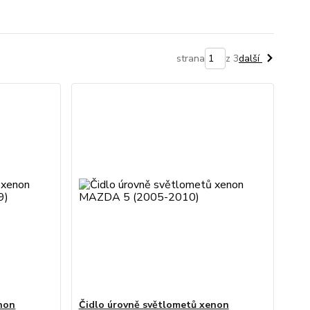
strana
z 3
další
non
Čidlo úrovně světlometů xenon