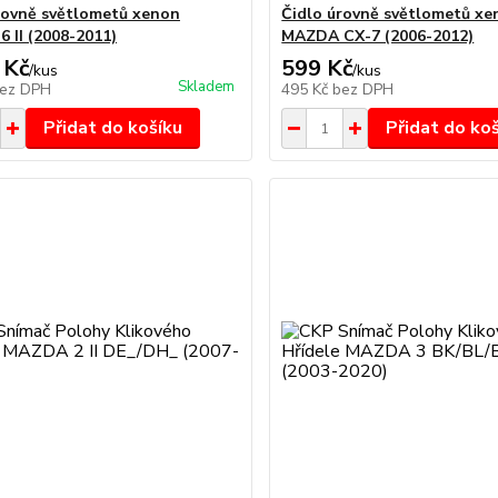
rovně světlometů xenon
Čidlo úrovně světlometů xe
 II (2008-2011)
MAZDA CX-7 (2006-2012)
 Kč
599 Kč
/
kus
/
kus
Skladem
ez DPH
495 Kč
bez DPH
Přidat do košíku
Přidat do ko