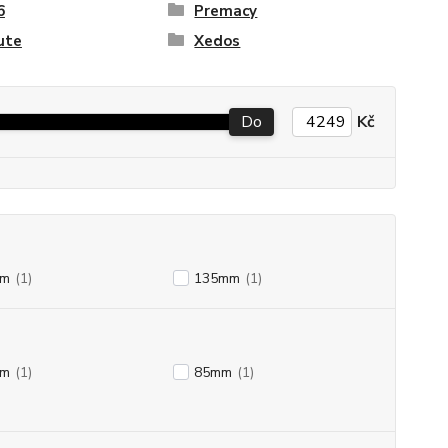
6
Premacy
ute
Xedos
Do
Kč
mm
(1)
135mm
(1)
mm
(1)
85mm
(1)